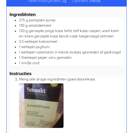
Netto koolhydraten:
2
g
Calorieën:
59
kcal
Ingrediënten
275
g
pompoen puree
130
g
amandelmeel
120
g
geraspte jonge kaas
liefst zelf kaas raspen, want kant-
en-klare geraspte kaas bevat vaak toegevoegd zetmeel
2.5
eetlepel
kokosmeel
1
eetlepel
psyllium
1
eetlepel
rozemarijn
in kleine stukjes gesneden of gedroogd
1
theelepel
peper
vers gemalen
1
snufje
zout
Instructies
Meng alle droge ingredinten goed doorelkaar.