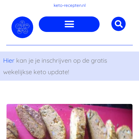
Ga
keto-recepten.nl
naar
de
inhoud
Hier
kan je je inschrijven op de gratis
wekelijkse keto update!