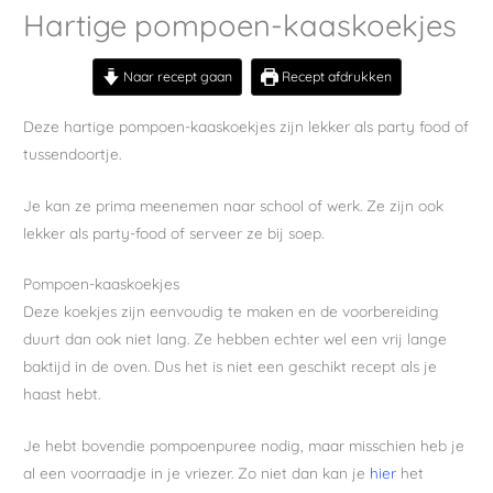
Hartige pompoen-kaaskoekjes
Naar recept gaan
Recept afdrukken
Deze hartige pompoen-kaaskoekjes zijn lekker als party food of
tussendoortje.
Je kan ze prima meenemen naar school of werk. Ze zijn ook
lekker als party-food of serveer ze bij soep.
Pompoen-kaaskoekjes
Deze koekjes zijn eenvoudig te maken en de voorbereiding
duurt dan ook niet lang. Ze hebben echter wel een vrij lange
baktijd in de oven. Dus het is niet een geschikt recept als je
haast hebt.
Je hebt bovendie pompoenpuree nodig, maar misschien heb je
al een voorraadje in je vriezer. Zo niet dan kan je
hier
het