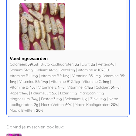
Voedingswaarden
Calorieën:
59
|
Bruto koolhydraten:
3
|
Eiwit:
3
|
Vetten:
4
|
kcal
g
g
g
Sodium:
34
|
Kalium:
44
|
Vezel:
1
|
Vitamine A:
1028
|
mg
mg
g
IU
Vitamine B1:
1
|
Vitamine B2:
1
|
Vitamine B3:
1
|
Vitamine B5:
mg
mg
mg
1
|
Vitamine B6:
1
|
Vitamine B12:
1
|
Vitamine C:
1
|
mg
mg
µg
mg
Vitamine D:
1
|
Vitamine E:
1
|
Vitamine K:
1
|
Calcium:
51
|
µg
mg
µg
mg
Koper:
1
|
Foliumzuur:
3
|
IJzer:
1
|
Mangaan:
1
|
mg
µg
mg
mg
Magnesium:
3
|
Fosfor:
31
|
Selenium:
1
|
Zink:
1
|
Netto
mg
mg
µg
mg
koolhydraten:
2
|
Macro Vetten:
60
|
Macro Koolhydraten:
20
|
g
%
%
Macro Eiwitten:
20
%
Dit vind je misschien ook leuk: