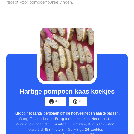
recept voor pompoenpuree vinden.
minuten
minuten
minuten
Hartige pompoen-kaas koekjes
Print
Pin
Klik op het aantal personen om de hoeveelheden aan te passen.
Gang:
Tussendoortje, Party food
Keuken:
Nederlands
Voorbereidingstijd:
15
minuten
Bereidingstijd:
30
minuten
Totale tijd:
45
minuten
Servings:
24
koekjes