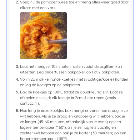
Voeg nu de pompoenpuree toe en meng alles weer goed door
elkaar met een vork.
Laat het mengsel 10 minuten rusten zodat de psyllium kan
uitzetten. Leg ondertussen bakpapier op 1 of 2 bakplaten.
Vorm 2cm dikke, ronde koekjes met (vochtige/koele) handen
en leg de koekjes op de bakplaten.
Bak de koekjes op 180ºC totdat ze goudkleurig zijn. Laat ze
afkoelen en snijdt elk koekje in 2cm dikke repen (zoals
cantuccini).
Hoe lang je deze koekjes bakt hangt er vanaf hoe droog je ze
wilt hebben. Als je ze droog en knapperig wilt hebben, bak je
ze langer (45-60 minuten, afhankelijk van je oven) op een
lagere temperatuur (160º), als je ze nog iets vochtig en
zachter wilt hebben dan bak je ze korter (30 minuten) op een
hogere temperatuur (180º).