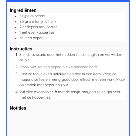
Ingrediënten
1
rijpe avocado
80
gram
tonijn uit blik
2
eetlepels
mayonaise
1
eetlepel
kappertjes
zout en peper
Instructies
Snij de avocado door het midden (in de lengte) en verwijder
de pit.
Strooi wat zout en peper in elke avocado helft.
Laat de tonijn even uitlekken en doe in een kom. Voeg de
mayonaise toe en meng goed door elkaar met een vork. Maak
op smaak met peper en zout.
Vul elke avocado helft met de tonijn-mayonaise en garneer
met de kappertjes.
Notities