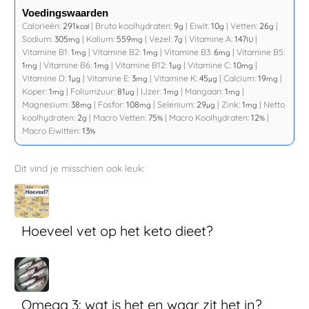
Voedingswaarden
Calorieën:
291
|
Bruto koolhydraten:
9
|
Eiwit:
10
|
Vetten:
26
|
kcal
g
g
g
Sodium:
305
|
Kalium:
559
|
Vezel:
7
|
Vitamine A:
147
|
mg
mg
g
IU
Vitamine B1:
1
|
Vitamine B2:
1
|
Vitamine B3:
6
|
Vitamine B5:
mg
mg
mg
1
|
Vitamine B6:
1
|
Vitamine B12:
1
|
Vitamine C:
10
|
mg
mg
µg
mg
Vitamine D:
1
|
Vitamine E:
3
|
Vitamine K:
45
|
Calcium:
19
|
µg
mg
µg
mg
Koper:
1
|
Foliumzuur:
81
|
IJzer:
1
|
Mangaan:
1
|
mg
µg
mg
mg
Magnesium:
38
|
Fosfor:
108
|
Selenium:
29
|
Zink:
1
|
Netto
mg
mg
µg
mg
koolhydraten:
2
|
Macro Vetten:
75
|
Macro Koolhydraten:
12
|
g
%
%
Macro Eiwitten:
13
%
Dit vind je misschien ook leuk:
Hoeveel vet op het keto dieet?
Omega 3: wat is het en waar zit het in?