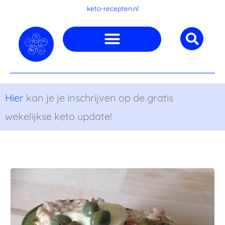
Ga
keto-recepten.nl
naar
de
inhoud
Hier
kan je je inschrijven op de gratis
wekelijkse keto update!