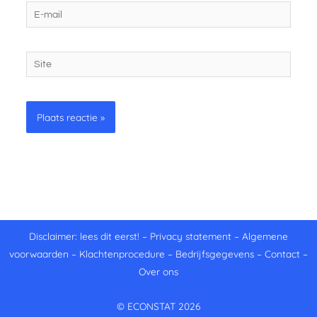
E-
mail
Site
Disclaimer: lees dit eerst!
–
Privacy statement
–
Algemene
voorwaarden
–
Klachtenprocedure
–
Bedrijfsgegevens
–
Contact
–
Over ons
© ECONSTAT 2026