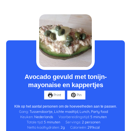
minuten
minuten
Avocado gevuld met tonijn-
mayonaise en kappertjes
Print
Pin
Klik op het aantal personen om de hoeveelheden aan te passen.
Gang:
Tussendoortje, Lichte maaltijd, Lunch, Party food
Keuken:
Nederlands
Voorbereidingstijd:
5
minuten
Totale tijd:
5
minuten
Servings:
2
personen
Netto koolhydraten:
2
g
Calorieën:
291
kcal