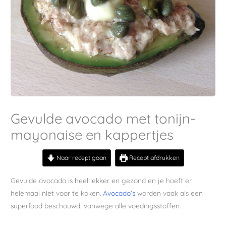
Gevulde avocado met tonijn-
mayonaise en kappertjes
Naar recept gaan
Recept afdrukken
Gevulde avocado is heel lekker en gezond en je hoeft er
helemaal niet voor te koken.
Avocado’s
worden vaak als een
superfood beschouwd, vanwege alle voedingsstoffen.