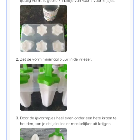
ijslolly vorm. Ik gebruik 1 blikje van 400ml voor 6 ijsjes.
Zet de vorm minimaal 3 uur in de vriezer.
Door de ijsvormpjes heel even onder een hete kraan te
houden, kan je de ijslollies er makkelijker uit krijgen.