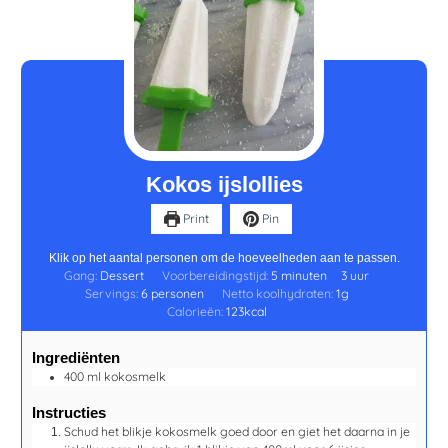
minuten
uur
Kokos ijslollies
Print
Pin
Klik op het aantal personen om de hoeveelheden aan te passen.
Gang:
Dessert
Voorbereidingstijd:
5
minuten
3
uur
Servings:
6
personen
Netto koolhydraten:
1
g
Calorieën:
123
kcal
Ingrediënten
400
ml
kokosmelk
Instructies
Schud het blikje kokosmelk goed door en giet het daarna in je