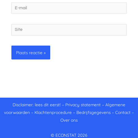
E-
mail
Site
Disclaimer: lees dit eerst!
–
Privacy statement
–
Algemene
voorwaarden
–
Klachtenprocedure
–
Bedrijfsgegevens
–
Contact
–
Over ons
© ECONSTAT 2026