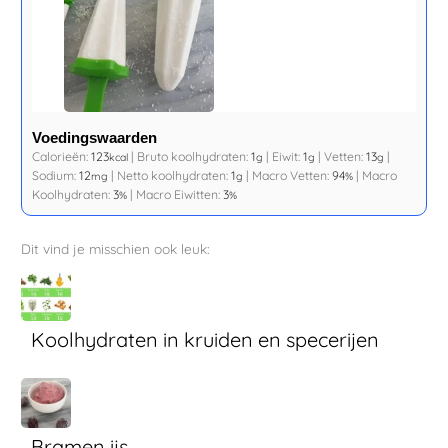
Voedingswaarden
Calorieën:
123
|
Bruto koolhydraten:
1
|
Eiwit:
1
|
Vetten:
13
|
kcal
g
g
g
Sodium:
12
|
Netto koolhydraten:
1
|
Macro Vetten:
94
|
Macro
mg
g
%
Koolhydraten:
3
|
Macro Eiwitten:
3
%
%
Dit vind je misschien ook leuk:
Koolhydraten in kruiden en specerijen
Bramen ijs