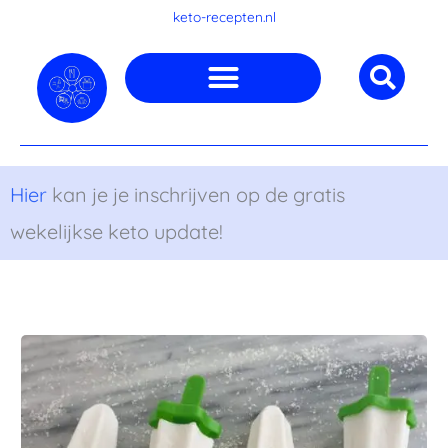
Ga
keto-recepten.nl
naar
de
inhoud
Hier
kan je je inschrijven op de gratis
wekelijkse keto update!