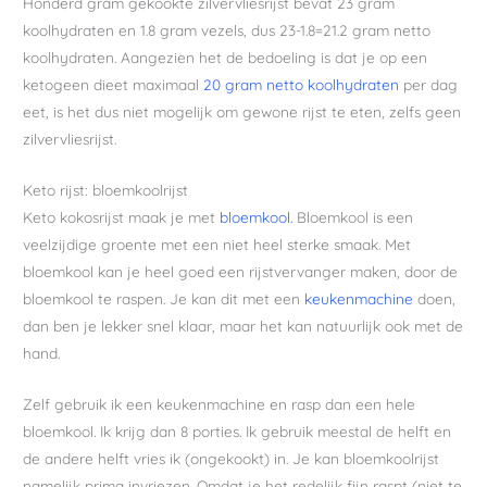
Honderd gram gekookte zilvervliesrijst bevat 23 gram
koolhydraten en 1.8 gram vezels, dus 23-1.8=21.2 gram netto
koolhydraten. Aangezien het de bedoeling is dat je op een
ketogeen dieet maximaal
20 gram netto koolhydraten
per dag
eet, is het dus niet mogelijk om gewone rijst te eten, zelfs geen
zilvervliesrijst.
Keto rijst: bloemkoolrijst
Keto kokosrijst maak je met
bloemkool.
Bloemkool is een
veelzijdige groente met een niet heel sterke smaak. Met
bloemkool kan je heel goed een rijstvervanger maken, door de
bloemkool te raspen. Je kan dit met een
keukenmachine
doen,
dan ben je lekker snel klaar, maar het kan natuurlijk ook met de
hand.
Zelf gebruik ik een keukenmachine en rasp dan een hele
bloemkool. Ik krijg dan 8 porties. Ik gebruik meestal de helft en
de andere helft vries ik (ongekookt) in. Je kan bloemkoolrijst
namelijk prima invriezen. Omdat je het redelijk fijn raspt (niet te