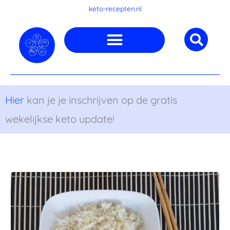
Ga
keto-recepten.nl
naar
de
inhoud
Hier
kan je je inschrijven op de gratis
wekelijkse keto update!