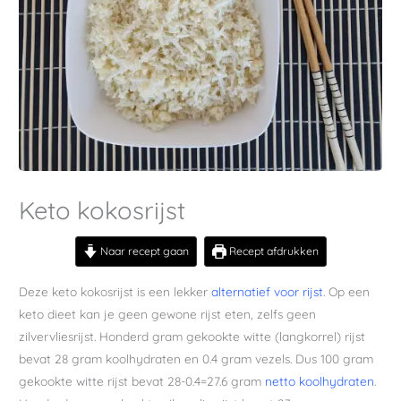
Keto kokosrijst
Naar recept gaan
Recept afdrukken
Deze keto kokosrijst is een lekker
alternatief voor rijst
. Op een
keto dieet kan je geen gewone rijst eten, zelfs geen
zilvervliesrijst. Honderd gram gekookte witte (langkorrel) rijst
bevat 28 gram koolhydraten en 0.4 gram vezels. Dus 100 gram
gekookte witte rijst bevat 28-0.4=27.6 gram
netto koolhydraten
.