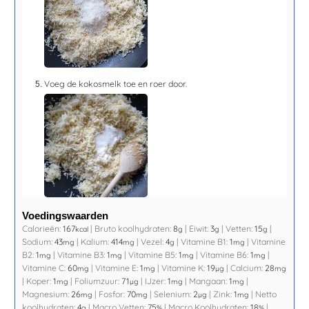
Voeg de kokosmelk toe en roer door.
Voedingswaarden
Calorieën:
167
|
Bruto koolhydraten:
8
|
Eiwit:
3
|
Vetten:
15
|
kcal
g
g
g
Sodium:
43
|
Kalium:
414
|
Vezel:
4
|
Vitamine B1:
1
|
Vitamine
mg
mg
g
mg
B2:
1
|
Vitamine B3:
1
|
Vitamine B5:
1
|
Vitamine B6:
1
|
mg
mg
mg
mg
Vitamine C:
60
|
Vitamine E:
1
|
Vitamine K:
19
|
Calcium:
28
mg
mg
µg
mg
|
Koper:
1
|
Foliumzuur:
71
|
IJzer:
1
|
Mangaan:
1
|
mg
µg
mg
mg
Magnesium:
26
|
Fosfor:
70
|
Selenium:
2
|
Zink:
1
|
Netto
mg
mg
µg
mg
koolhydraten:
4
|
Macro Vetten:
75
|
Macro Koolhydraten:
18
|
g
%
%