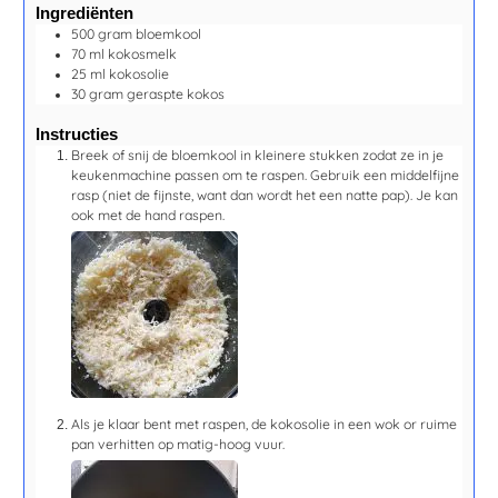
Ingrediënten
500
gram
bloemkool
70
ml
kokosmelk
25
ml
kokosolie
30
gram
geraspte kokos
Instructies
Breek of snij de bloemkool in kleinere stukken zodat ze in je
keukenmachine passen om te raspen. Gebruik een middelfijne
rasp (niet de fijnste, want dan wordt het een natte pap). Je kan
ook met de hand raspen.
Als je klaar bent met raspen, de kokosolie in een wok or ruime
pan verhitten op matig-hoog vuur.