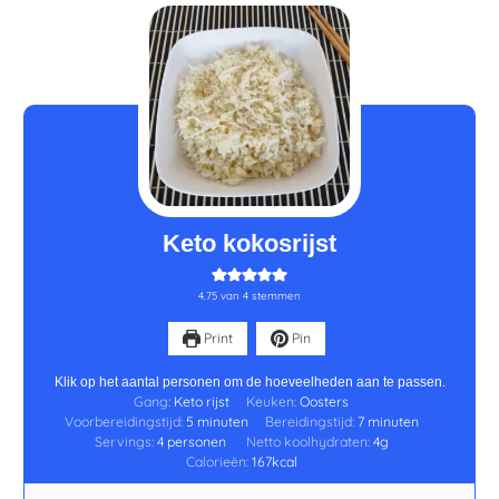
minuten
minuten
Keto kokosrijst
4.75
van
4
stemmen
Print
Pin
Klik op het aantal personen om de hoeveelheden aan te passen.
Gang:
Keto rijst
Keuken:
Oosters
Voorbereidingstijd:
5
minuten
Bereidingstijd:
7
minuten
Servings:
4
personen
Netto koolhydraten:
4
g
Calorieën:
167
kcal