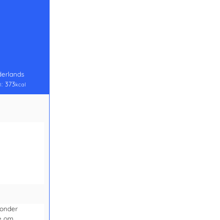
erlands
n:
373
kcal
zonder
e om.