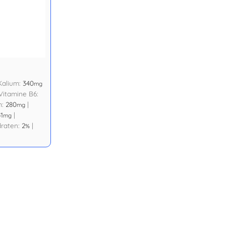
Kalium:
340
mg
Vitamine B6:
m:
280
|
mg
1
|
mg
draten:
2
|
%