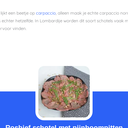
lijkt een beetje op
carpaccio
, alleen maak je echte carpaccio no
 is echter hetzelfde. In Lombardije worden dit soort schotels vaak
arvoor vinden.
minuten
Rosbief schotel met pijnboompitten