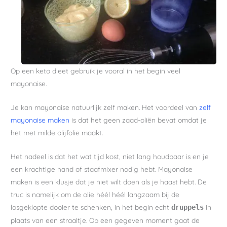
Op een keto dieet gebruik je vooral in het begin veel
mayonaise.
Je kan mayonaise natuurlijk zelf maken. Het voordeel van
zelf
mayonaise maken
is dat het geen zaad-oliën bevat omdat je
het met milde olijfolie maakt.
Het nadeel is dat het wat tijd kost, niet lang houdbaar is en je
een krachtige hand of staafmixer nodig hebt. Mayonaise
maken is een klusje dat je niet wilt doen als je haast hebt. De
truc is namelijk om de olie héél héél langzaam bij de
losgeklopte dooier te schenken, in het begin echt
in
druppels
plaats van een straaltje. Op een gegeven moment gaat de