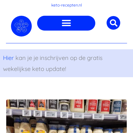
Ga
keto-recepten.nl
naar
de
inhoud
Hier
kan je je inschrijven op de gratis
wekelijkse keto update!