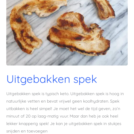
Uitgebakken spek
Uitgebakken spek is typisch keto. Uitgebakken spek is hoog in
natuurlijke vetten en bevat vrijwel geen koolhydraten. Spek
uitbakken is heel simpel! Je moet het wel de tijd geven, zo’n
minuut of 20 op laag-matig vuur. Maar dan heb je ook heel
lekker knapperig spek! Je kan je uitgebakken spek in stukjes
snijden en toevoegen