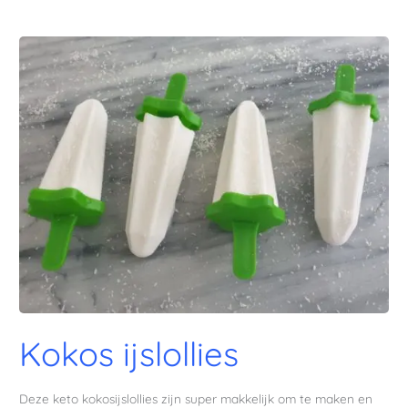
Kokos
ijslollies
Kokos ijslollies
Deze keto kokosijslollies zijn super makkelijk om te maken en