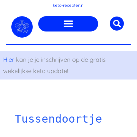
Ga
keto-recepten.nl
naar
de
inhoud
Hier
kan je je inschrijven op de gratis
wekelijkse keto update!
Tussendoortje