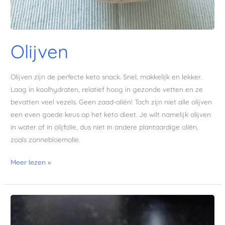
Olijven
Olijven zijn de perfecte keto snack. Snel, makkelijk en lekker.
Laag in koolhydraten, relatief hoog in gezonde vetten en ze
bevatten veel vezels. Geen zaad-oliën! Toch zijn niet alle olijven
een even goede keus op het keto dieet. Je wilt namelijk olijven
in water of in olijfolie, dus niet in andere plantaardige oliën,
zoals zonnebloemolie.
Meer lezen »
Gekookt
ei