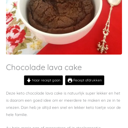
Chocolade lava cake
Naar recept gaan
Recept afdrukken
Deze keto chocolade lava cake is natuurlijk super lekker en het
is daarom een goed idee om er meerdere te maken en ze in te
vriezen. Dan heb je altijd een snel en lekker keto toetje voor de
hele familie.
Au bain-marie pan of magnetron of in steelpannetje