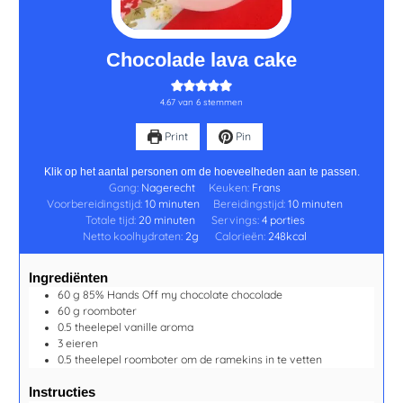
Chocolade lava cake
4.67
van
6
stemmen
Print
Pin
Klik op het aantal personen om de hoeveelheden aan te passen.
Gang:
Nagerecht
Keuken:
Frans
Voorbereidingstijd:
10
minuten
Bereidingstijd:
10
minuten
Totale tijd:
20
minuten
Servings:
4
porties
Netto koolhydraten:
2
g
Calorieën:
248
kcal
Ingrediënten
60
g
85% Hands Off my chocolate chocolade
60
g
roomboter
0.5
theelepel
vanille aroma
3
eieren
0.5
theelepel
roomboter
om de ramekins in te vetten
Instructies