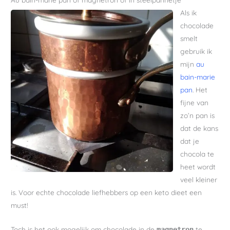
Als ik
chocolade
smelt
gebruik ik
mijn
au
bain-marie
pan
. Het
fijne van
zo’n pan is
dat de kans
dat je
chocola te
heet wordt
veel kleiner
is. Voor echte chocolade liefhebbers op een keto dieet een
must!
Toch is het ook mogelijk om chocolade in de
te
magnetron