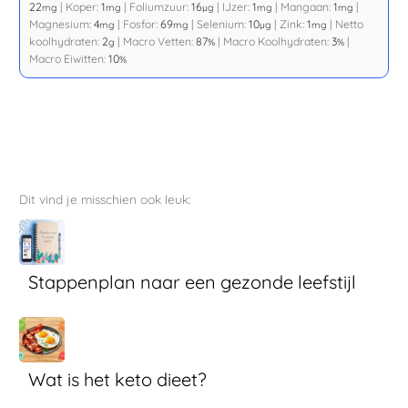
22
|
Koper:
1
|
Foliumzuur:
16
|
IJzer:
1
|
Mangaan:
1
|
mg
mg
µg
mg
mg
Magnesium:
4
|
Fosfor:
69
|
Selenium:
10
|
Zink:
1
|
Netto
mg
mg
µg
mg
koolhydraten:
2
|
Macro Vetten:
87
|
Macro Koolhydraten:
3
|
g
%
%
Macro Eiwitten:
10
%
Dit vind je misschien ook leuk:
Stappenplan naar een gezonde leefstijl
Wat is het keto dieet?