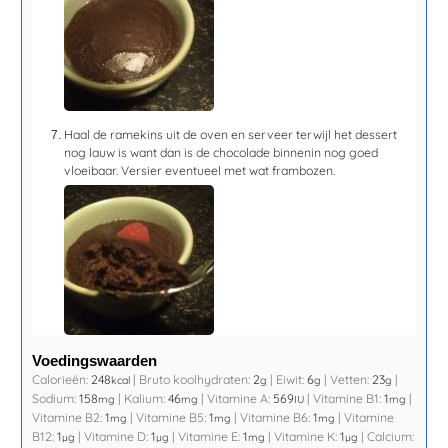
Haal de ramekins uit de oven en serveer terwijl het dessert
nog lauw is want dan is de chocolade binnenin nog goed
vloeibaar. Versier eventueel met wat frambozen.
Voedingswaarden
Calorieën:
248
|
Bruto koolhydraten:
2
|
Eiwit:
6
|
Vetten:
23
|
kcal
g
g
g
Sodium:
158
|
Kalium:
46
|
Vitamine A:
569
|
Vitamine B1:
1
|
mg
mg
IU
mg
Vitamine B2:
1
|
Vitamine B5:
1
|
Vitamine B6:
1
|
Vitamine
mg
mg
mg
B12:
1
|
Vitamine D:
1
|
Vitamine E:
1
|
Vitamine K:
1
|
Calcium:
µg
µg
mg
µg