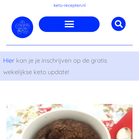
Ga
keto-recepten.nl
naar
de
inhoud
Hier
kan je je inschrijven op de gratis
wekelijkse keto update!