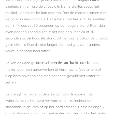
smelten. Snij of rasp de chocola in kleine stukjes zodat het
makkelijker en sneller kan smelten. Doe de chocola samen met
de boter in een schaaltje. Het is beter om het in 2x te smelten
dan in 1x, dus zet 30 seconden op de hoogste stand. Roer dan
even door en zonodig zet je het nog een keer 20 of 30
seconden op de hoogste stand. Dit herhaal je totdat de chocola
gesmolten is. Doe dit niet langer dan nodig is, want anders
wordt je chocola heel bitter.
Je kan ook een
geïmproviseerde au-bain-marie pan
maken door een aardewerken of keramische (soep) kom of
diep bord bovenop een steelpannetje gevuld met water te
zetten.
Je brengt het water in de steelpan aan de kook en de
waterdamp zal het bord verwarmen en zo indirect de
chocolade in de kom of op het bord smelten. Het is belangrijk
om de steelpan maar half met water te vullen, zodra het water