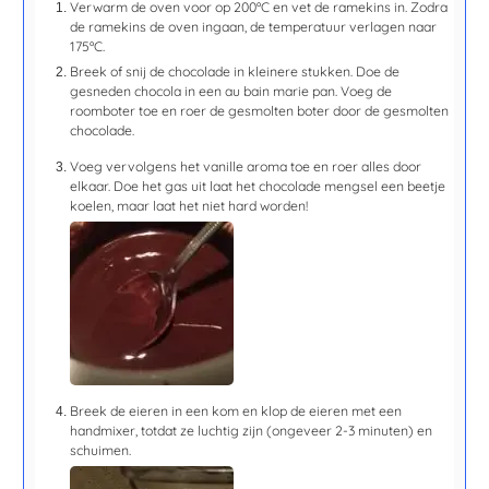
Verwarm de oven voor op 200ºC en vet de ramekins in. Zodra
de ramekins de oven ingaan, de temperatuur verlagen naar
175ºC.
Breek of snij de chocolade in kleinere stukken. Doe de
gesneden chocola in een au bain marie pan. Voeg de
roomboter toe en roer de gesmolten boter door de gesmolten
chocolade.
Voeg vervolgens het vanille aroma toe en roer alles door
elkaar. Doe het gas uit laat het chocolade mengsel een beetje
koelen, maar laat het niet hard worden!
Breek de eieren in een kom en klop de eieren met een
handmixer, totdat ze luchtig zijn (ongeveer
2-3 minuten
) en
schuimen.