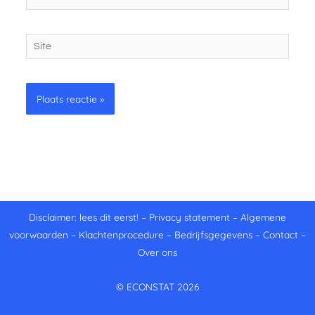
mail
Site
Disclaimer: lees dit eerst!
–
Privacy statement
–
Algemene
voorwaarden
–
Klachtenprocedure
–
Bedrijfsgegevens
–
Contact
–
Over ons
© ECONSTAT 2026