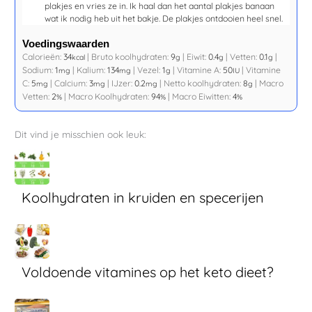
plakjes en vries ze in. Ik haal dan het aantal plakjes banaan
wat ik nodig heb uit het bakje. De plakjes ontdooien heel snel.
Voedingswaarden
Calorieën:
34
|
Bruto koolhydraten:
9
|
Eiwit:
0.4
|
Vetten:
0.1
|
kcal
g
g
g
Sodium:
1
|
Kalium:
134
|
Vezel:
1
|
Vitamine A:
50
|
Vitamine
mg
mg
g
IU
C:
5
|
Calcium:
3
|
IJzer:
0.2
|
Netto koolhydraten:
8
|
Macro
mg
mg
mg
g
Vetten:
2
|
Macro Koolhydraten:
94
|
Macro Eiwitten:
4
%
%
%
Dit vind je misschien ook leuk:
Koolhydraten in kruiden en specerijen
Voldoende vitamines op het keto dieet?