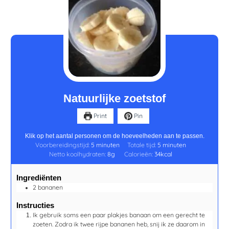
minuten
minuten
Natuurlijke zoetstof
Print
Pin
Klik op het aantal personen om de hoeveelheden aan te passen.
Voorbereidingstijd:
5
minuten
Totale tijd:
5
minuten
Netto koolhydraten:
8
g
Calorieën:
34
kcal
Ingrediënten
2
bananen
Instructies
Ik gebruik soms een paar plakjes banaan om een gerecht te
zoeten. Zodra ik twee rijpe bananen heb, snij ik ze daarom in