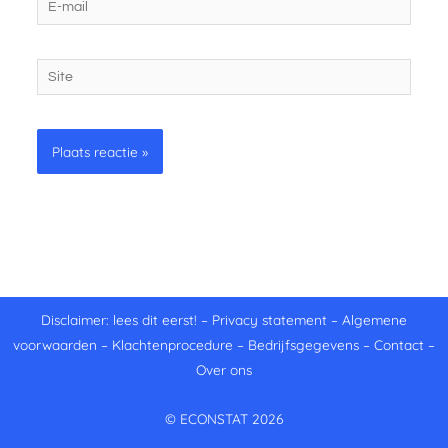
mail
Site
Disclaimer: lees dit eerst!
–
Privacy statement
–
Algemene
voorwaarden
–
Klachtenprocedure
–
Bedrijfsgegevens
–
Contact
–
Over ons
© ECONSTAT 2026