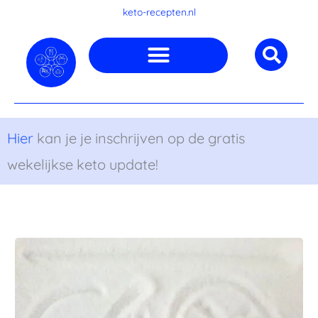
Ga
keto-recepten.nl
naar
de
inhoud
Hier
kan je je inschrijven op de gratis
wekelijkse keto update!