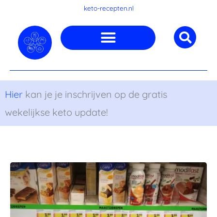
Ga
keto-recepten.nl
naar
de
inhoud
Hier
kan je je inschrijven op de gratis
wekelijkse keto update!