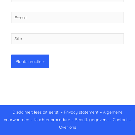
E-
mail
Site
Disclaimer: lees dit eerst!
–
Privacy statement
–
Algemene
voorwaarden
–
Klachtenprocedure
–
Bedrijfsgegevens
–
Contact
–
Over ons