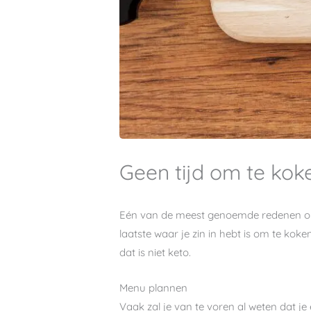
Geen tijd om te kok
Eén van de meest genoemde redenen om t
laatste waar je zin in hebt is om te ko
dat is niet keto.
Menu plannen
Vaak zal je van te voren al weten dat 