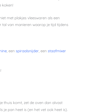
e koken!
 niet met plakjes vleeswaren als een
r tal van manieren waarop je tijd tijdens
hine
, een
spiraalsnijder
, een
staafmixer
!
e thuis komt, zet de oven dan alvast
 je pan heet is (en het vet ook heet is).