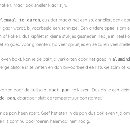
maken, maar ook sneller klaar zijn.
, dus dat maakt het een stuk sneller, denk da
elemaal te garen
 gaar wordt, bijvoorbeeld een schnitzel. Een andere optie is om e
of koken, dus kipfilet in kleine stukjes gesneden heb je in heel k
et zo goed voor groenten, halveer spruitjes en ze zullen veel snell
e oven bakt, kan je de baktijd verkorten door het goed in
alumin
erge olijfolie in te vetten en dan bijvoorbeeld een stukje zalm of 
rkorten door de
te kiezen. Dus als je een kle
juiste maat pan
, daardoor blijft de temperatuur constanter.
de pan
door de pan heen roert. Geef het eten in de pan dus ook even tijd
 is continu doorroeren helemaal niet nodig.