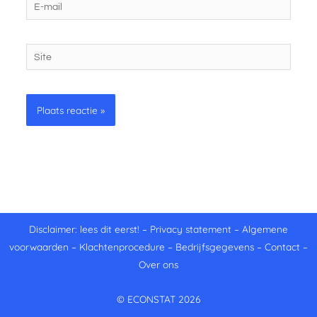
E-
mail
Site
Disclaimer: lees dit eerst!
–
Privacy statement
–
Algemene
voorwaarden
–
Klachtenprocedure
–
Bedrijfsgegevens
–
Contact
–
Over ons
© ECONSTAT 2026