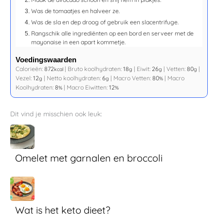
Was de tomaatjes en halveer ze.
Was de sla en dep droog of gebruik een slacentrifuge.
Rangschik alle ingrediënten op een bord en serveer met de
mayonaise in een apart kommetje.
Voedingswaarden
Calorieën:
872
|
Bruto koolhydraten:
18
|
Eiwit:
26
|
Vetten:
80
|
kcal
g
g
g
Vezel:
12
|
Netto koolhydraten:
6
|
Macro Vetten:
80
|
Macro
g
g
%
Koolhydraten:
8
|
Macro Eiwitten:
12
%
%
Dit vind je misschien ook leuk:
Omelet met garnalen en broccoli
Wat is het keto dieet?