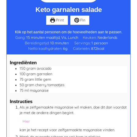
Keto garnalen salade
Print
Pin
Klik op het aantal personen om de hoeveelheden aan te passen.
Gang:
15 minuten maaltijd, Vis, Lunch
Keuken:
Nederlands
Bereidingstijd:
10
minuten
Servings:
1
persoon
Netto koolhydraten:
6
g
Calorieën:
872
kcal
Ingrediënten
150
gram
avocado
100
gram
garnalen
75
gram
little gem
50
gram
cherry tomaatjes
75
ml
mayonaise
Instructies
Als je zelfgemaakte mayonaise wil maken, doe dit dan voordat
je met de andere dingen begint.
Hier
kan je het recept voor zelfgemaakte mayonaise vinden.
Maak de avocado schoon en snij hem in plakjes.