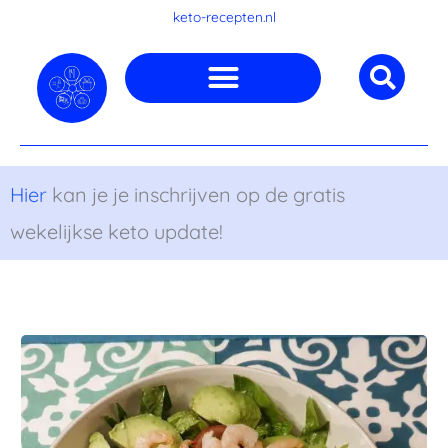
Ga
keto-recepten.nl
naar
de
inhoud
Hier
kan je je inschrijven op de gratis
wekelijkse keto update!