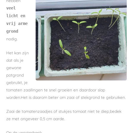
hebben
veel
licht en
vrij arme
grond
nodig.
Het kan zijn
dat als je
gewone
potgrond
gebruikt, je
tomaten zaailingen te snel groeien en daardoor slap
worden.Het is daarom beter om zaai of stekgrond te gebruiken.
Zaai de tomatenzaadjes of stukjes tomaat niet te diep,bedek
ze met ongeveer 0,5 cm aarde.
Op de vensterbank