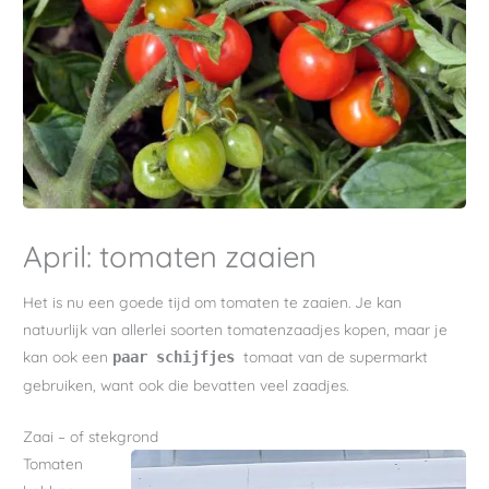
April: tomaten zaaien
Het is nu een goede tijd om tomaten te zaaien. Je kan
natuurlijk van allerlei soorten tomatenzaadjes kopen, maar je
kan ook een
tomaat van de supermarkt
paar schijfjes
gebruiken, want ook die bevatten veel zaadjes.
Zaai – of stekgrond
Tomaten