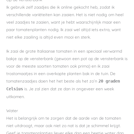
Ik gebruik zelf zaadjes die ik online gekocht heb, zodat ik
verschillende variëteiten kan zaaien. Het is niet nodig om heel
veel zaadjes te zaaien, want je hebt waarschijnlijk maar een
paar tomatenplanten nodig. Ik zaai wel altijd iets extra, want
niet elke zaailing is altijd even mooi en sterk.
Ik zaai de grote Italiaanse tomaten in een speciaal verwarmd
bakje op de vensterbank (gewoon een pot op de vensterbank is
voor de meeste soorten tomaten ook prima) en ik zaai
trostomaatjes in een overkapte planten bak in de tuin. De
tomatenzaadjes doen het het beste als het zo’n
20 graden
is. Je zal zien dat ze dan in ongeveer een week
Celsius
uitkomen.
Water
Het is belangrijk om te zorgen dat de aarde van de tomaten
niet uitdroogt, maar ook niet zo nat is dat je schimmel krijgt.
Geef je tomatenplantjes liever elke dag een beetje water dan