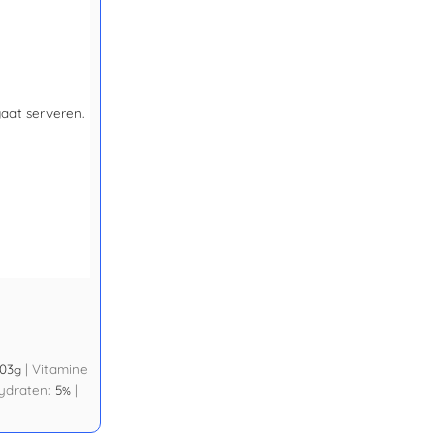
aat serveren.
.03
|
Vitamine
g
ydraten:
5
|
%