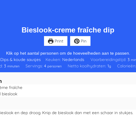
Bieslook-creme fraîche dip
Print
Pin
Klik op het aantal personen om de hoeveelheden aan te passen.
:
Dips & koude sausjes
Keuken:
Nederlands
Voorbereidingstijd:
3
min
jd:
3
Servings:
4
Netto koolhydraten:
1
Calorieën
minuten
personen
g
n
ème fraîche
l
bieslook
eslook en dep droog. Knip de bieslook dan met een schaar in stukjes.