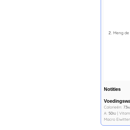
Meng de 
Notities
Voedingsw
Calorieën:
73
k
A:
50
|
Vitam
IU
Macro Eiwitte