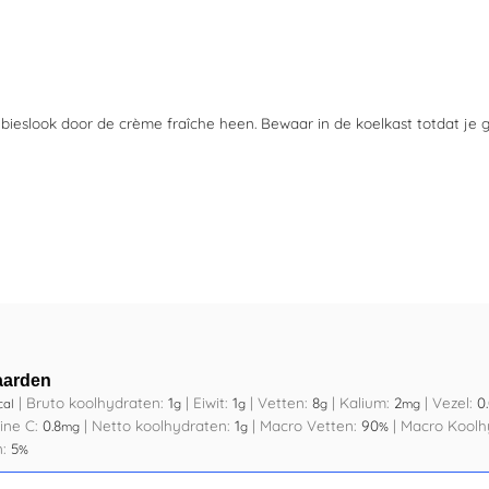
bieslook door de crème fraîche heen. Bewaar in de koelkast totdat je g
aarden
|
Bruto koolhydraten:
1
|
Eiwit:
1
|
Vetten:
8
|
Kalium:
2
|
Vezel:
0
cal
g
g
g
mg
ine C:
0.8
|
Netto koolhydraten:
1
|
Macro Vetten:
90
|
Macro Koolh
mg
g
%
n:
5
%