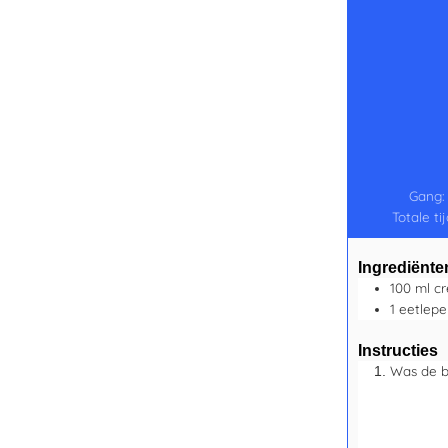
Gang
Totale ti
Ingrediënte
100
ml
cr
1
eetlepe
Instructies
Was de bi