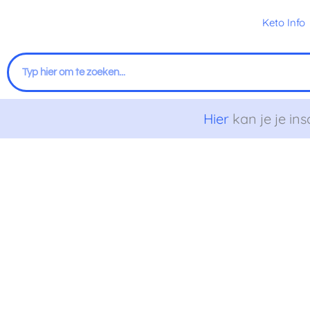
Ga
Keto Info
naar
de
Zoeken
inhoud
Hier
kan je je ins