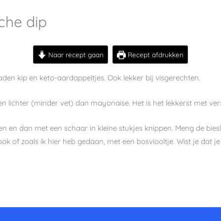
che dip
Naar recept gaan
Recept afdrukken
braden kip en keto-aardappeltjes. Ook lekker bij visgerechten.
 en lichter (minder vet) dan mayonaise. Het is het lekkerst met ver
 en dan met een schaar in kleine stukjes knippen. Meng de bies
ok of zoals ik hier heb gedaan, met een bosviooltje. Wist je dat je
minuten
min