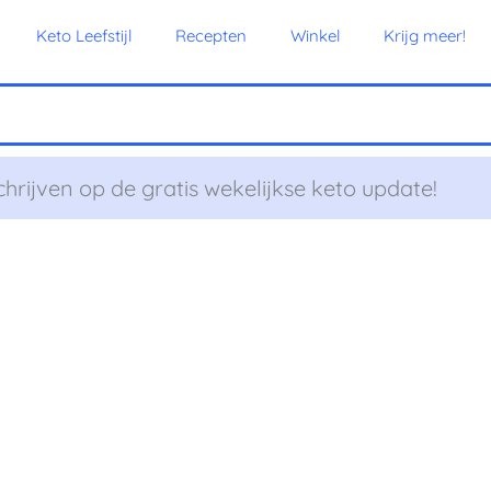
Keto Leefstijl
Recepten
Winkel
Krijg meer!
chrijven op de gratis wekelijkse keto update!