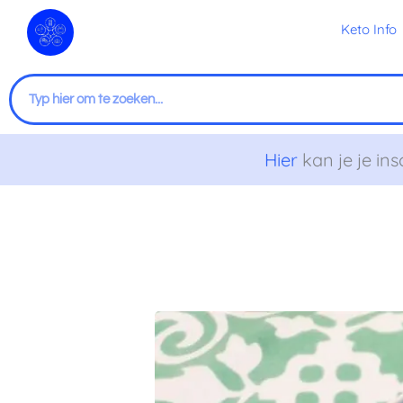
Ga
Keto Info
naar
de
inhoud
Zoeken
Hier
kan je je ins