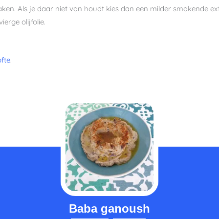
aken. Als je daar niet van houdt kies dan een milder smakende extra
erge olijfolie.
ofte
.
minuten
min
Baba ganoush