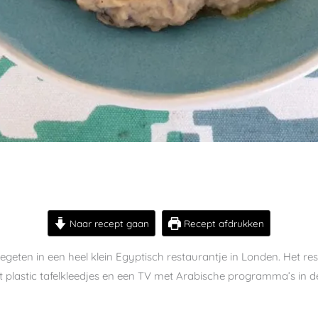
Naar recept gaan
Recept afdrukken
egeten in een heel klein Egyptisch restaurantje in Londen. Het re
t plastic tafelkleedjes en een TV met Arabische programma’s in 