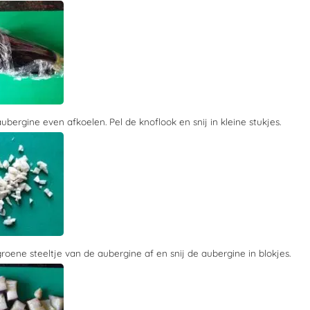
ubergine even afkoelen. Pel de knoflook en snij in kleine stukjes.
groene steeltje van de aubergine af en snij de aubergine in blokjes.