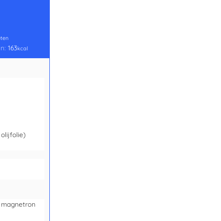
ten
ën:
163
kcal
lijfolie)
e magnetron