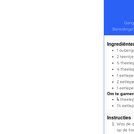
Gang
Bereidingst
Ingrediënte
1
auberg
2
teentj
½
theele
¼
theele
1
eetlepe
2
eetlep
1
eetlepe
Om te garner
⅛
theelep
1½
eetlep
Instructies
Was de a
op de hoo