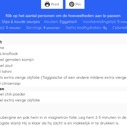
Print
Pin
Klik op het aantal personen om de hoeveelheden aan te passen.
:
Dips & koude sausjes
Keuken:
Egyptisch
Voorbereidingstijd:
5
minu
ijd:
5
Servings:
4
Netto koolhydraten:
4
Calorie
minuten
personen
g
n
ine
es
knoflook
pel
gemalen komijn
pel
zout
l
tahini
els
extra vierge olijfolie
(Taggiasche of een andere mildere extra vierge o
l
citroensap
en
el
chili poeder
el
extra vierge olijfolie
ubergine en pak hem in in magnetron folie. Leg hem 2-3 minuten in d
gste stand. Hij is klaar als hij zacht is en makkelijk in te drukken is.