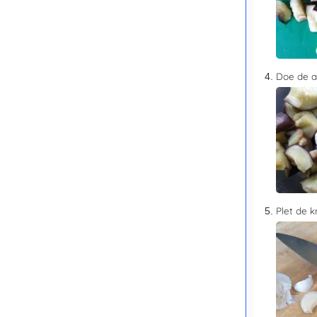
Doe de a
Plet de k