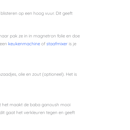
blisteren op een hoog vuur. Dit geeft
maar pak ze in in magnetron folie en doe
 een
keukenmachine
of
staafmixer
is je
djes, olie en zout (optioneel). Het is
t het maakt de baba ganoush mooi
dit gaat het verkleuren tegen en geeft