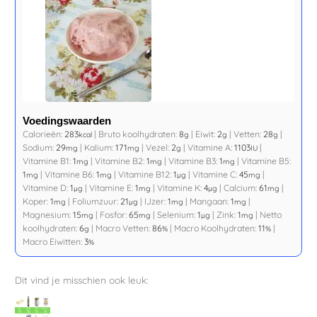
Voedingswaarden
Calorieën:
283
|
Bruto koolhydraten:
8
|
Eiwit:
2
|
Vetten:
28
|
kcal
g
g
g
Sodium:
29
|
Kalium:
171
|
Vezel:
2
|
Vitamine A:
1103
|
mg
mg
g
IU
Vitamine B1:
1
|
Vitamine B2:
1
|
Vitamine B3:
1
|
Vitamine B5:
mg
mg
mg
1
|
Vitamine B6:
1
|
Vitamine B12:
1
|
Vitamine C:
45
|
mg
mg
µg
mg
Vitamine D:
1
|
Vitamine E:
1
|
Vitamine K:
4
|
Calcium:
61
|
µg
mg
µg
mg
Koper:
1
|
Foliumzuur:
21
|
IJzer:
1
|
Mangaan:
1
|
mg
µg
mg
mg
Magnesium:
15
|
Fosfor:
65
|
Selenium:
1
|
Zink:
1
|
Netto
mg
mg
µg
mg
koolhydraten:
6
|
Macro Vetten:
86
|
Macro Koolhydraten:
11
|
g
%
%
Macro Eiwitten:
3
%
Dit vind je misschien ook leuk: