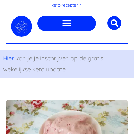
Ga
keto-recepten.nl
naar
de
inhoud
Hier
kan je je inschrijven op de gratis
wekelijkse keto update!