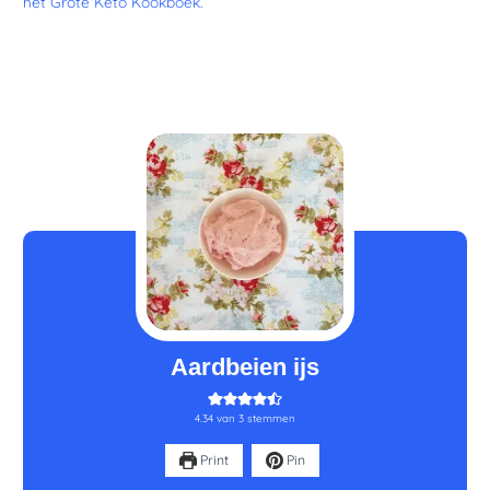
het Grote Keto Kookboek.
minuten
minuten
Aardbeien ijs
4.34
van
3
stemmen
Print
Pin