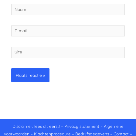
Naam
E-
mail
Site
Disclaimer: lees dit eerst!
–
Privacy statement
–
Algemene
voorwaarden
–
Klachtenprocedure
–
Bedrijfsgegevens
–
Contact
–