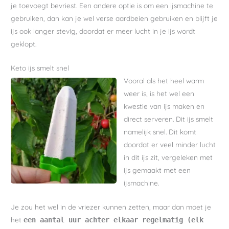
je toevoegt bevriest. Een andere optie is om een ijsmachine te
gebruiken, dan kan je wel verse aardbeien gebruiken en blijft je
ijs ook langer stevig, doordat er meer lucht in je ijs wordt
geklopt.
Keto ijs smelt snel
Vooral als het heel warm
weer is, is het wel een
kwestie van ijs maken en
direct serveren. Dit ijs smelt
namelijk snel. Dit komt
doordat er veel minder lucht
in dit ijs zit, vergeleken met
ijs gemaakt met een
ijsmachine.
Je zou het wel in de vriezer kunnen zetten, maar dan moet je
het
een aantal uur achter elkaar regelmatig (elk