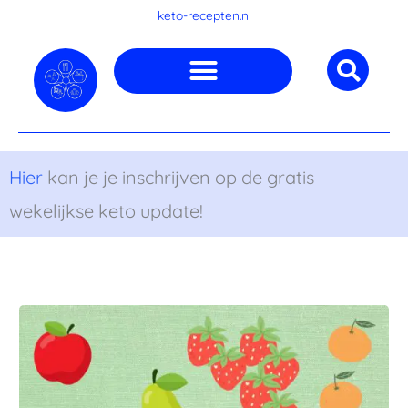
Ga
keto-recepten.nl
naar
de
inhoud
Hier
kan je je inschrijven op de gratis
wekelijkse keto update!