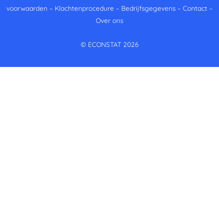
voorwaarden
–
Klachtenprocedure
–
Bedrijfsgegevens
–
Contact
–
Over ons
© ECONSTAT 2026