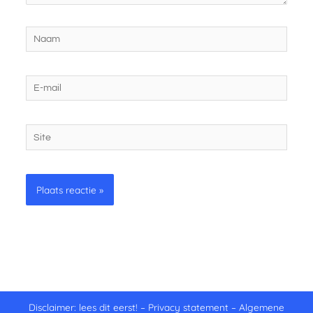
Naam
E-
mail
Site
Disclaimer: lees dit eerst!
–
Privacy statement
–
Algemene