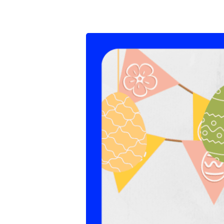
Vegetarisch
Keto
Paasmenu