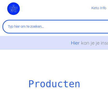
Ga
Keto Info
naar
de
inhoud
Zoeken
Hier
kan je je ins
Producten