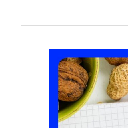
Mijn
Keto
Eetdagboek