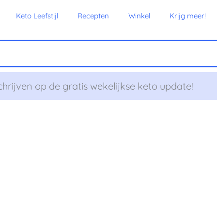
Keto Leefstijl
Recepten
Winkel
Krijg meer!
chrijven op de gratis wekelijkse keto update!