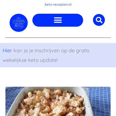
Ga
keto-recepten.nl
naar
de
inhoud
Hier
kan je je inschrijven op de gratis
wekelijkse keto update!