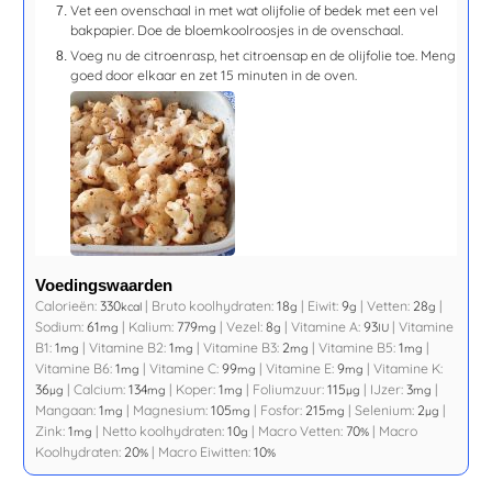
Vet een ovenschaal in met wat olijfolie of bedek met een vel
bakpapier. Doe de bloemkoolroosjes in de ovenschaal.
Voeg nu de citroenrasp, het citroensap en de olijfolie toe. Meng
goed door elkaar en zet
15 minuten
in de oven.
Voedingswaarden
Calorieën:
330
|
Bruto koolhydraten:
18
|
Eiwit:
9
|
Vetten:
28
|
kcal
g
g
g
Sodium:
61
|
Kalium:
779
|
Vezel:
8
|
Vitamine A:
93
|
Vitamine
mg
mg
g
IU
B1:
1
|
Vitamine B2:
1
|
Vitamine B3:
2
|
Vitamine B5:
1
|
mg
mg
mg
mg
Vitamine B6:
1
|
Vitamine C:
99
|
Vitamine E:
9
|
Vitamine K:
mg
mg
mg
36
|
Calcium:
134
|
Koper:
1
|
Foliumzuur:
115
|
IJzer:
3
|
µg
mg
mg
µg
mg
Mangaan:
1
|
Magnesium:
105
|
Fosfor:
215
|
Selenium:
2
|
mg
mg
mg
µg
Zink:
1
|
Netto koolhydraten:
10
|
Macro Vetten:
70
|
Macro
mg
g
%
Koolhydraten:
20
|
Macro Eiwitten:
10
%
%