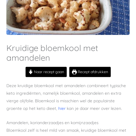
Kruidige bloemkool met
amandelen
Naar recept gaan
Recept afdrukken
Deze kruidige bloemkool met amandelen combineert typische
keto ingrediënten, namelijk bloemkool, amandelen en extra
vierge olijfolie. Bloemkool is misschien wel de populairste
groente op het keto dieet,
hier
kan je daar meer over lezen.
Amandelen, korianderzaadjes en komijnzaadjes
Bloemkool zelf is heel mild van smaak, kruidige bloemkool met