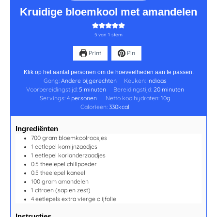
Kruidige bloemkool met amandelen
5
van 1 stem
Print
Pin
Klik op het aantal personen om de hoeveelheden aan te passen.
Gang:
Andere bijgerechten
Keuken:
Indiaas
Voorbereidingstijd:
5
minuten
Bereidingstijd:
20
minuten
Servings:
4
personen
Netto koolhydraten:
10
g
Calorieën:
330
kcal
Ingrediënten
700
gram
bloemkoolroosjes
1
eetlepel
komijnzaadjes
1
eetlepel
korianderzaadjes
0.5
theelepel
chilipoeder
0.5
theelepel
kaneel
100
gram
amandelen
1
citroen
(sap en zest)
4
eetlepels
extra vierge olijfolie
Instructies