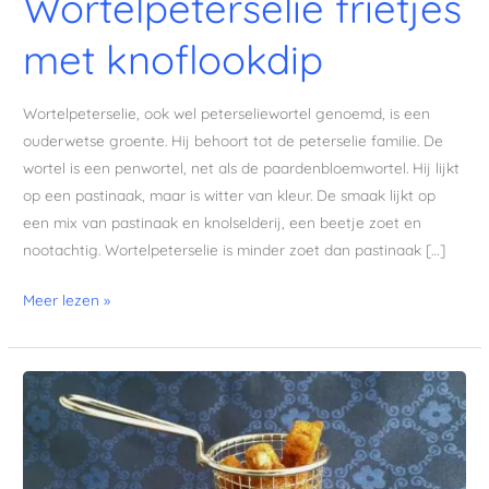
Wortelpeterselie frietjes
met knoflookdip
Wortelpeterselie, ook wel peterseliewortel genoemd, is een
ouderwetse groente. Hij behoort tot de peterselie familie. De
wortel is een penwortel, net als de paardenbloemwortel. Hij lijkt
op een pastinaak, maar is witter van kleur. De smaak lijkt op
een mix van pastinaak en knolselderij, een beetje zoet en
nootachtig. Wortelpeterselie is minder zoet dan pastinaak […]
Meer lezen »
Halloumi
frietjes