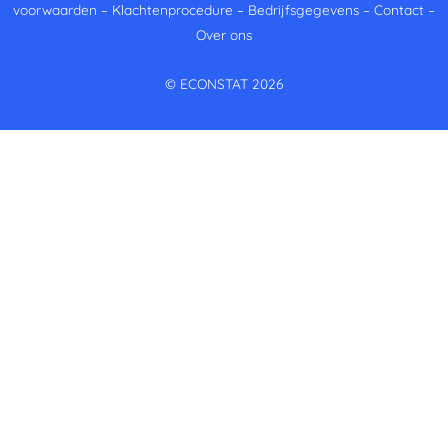
voorwaarden
–
Klachtenprocedure
–
Bedrijfsgegevens
–
Contact
–
Over ons
© ECONSTAT 2026