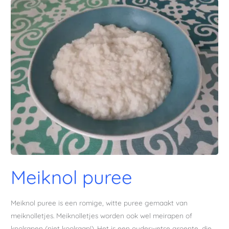
Meiknol
puree
Meiknol puree
Meiknol puree is een romige, witte puree gemaakt van
meiknolletjes. Meiknolletjes worden ook wel meirapen of
knolrapen (niet koolraap!). Het is een ouderwetse groente, die