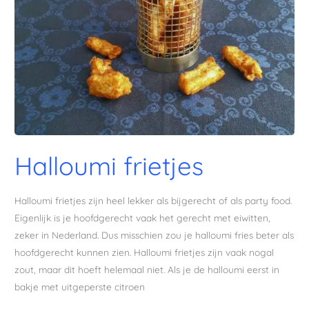
Halloumi frietjes
Halloumi frietjes zijn heel lekker als bijgerecht of als party food.
Eigenlijk is je hoofdgerecht vaak het gerecht met eiwitten,
zeker in Nederland. Dus misschien zou je halloumi fries beter als
hoofdgerecht kunnen zien. Halloumi frietjes zijn vaak nogal
zout, maar dit hoeft helemaal niet. Als je de halloumi eerst in
bakje met uitgeperste citroen