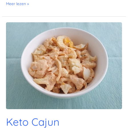
Meer lezen »
Keto
Cajun
aardappelsalade
Keto Cajun