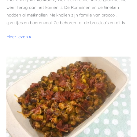
weer terug aan het komen is. De Romeinen en de Grieken
hadden al meiknollen. Meiknollen zijn familie van broccoli,
spruitjes en boerenkool. Ze behoren tot de brassica’s en dit is
Meer lezen »
Geroosterde
spruitjes
met
Parma
ham