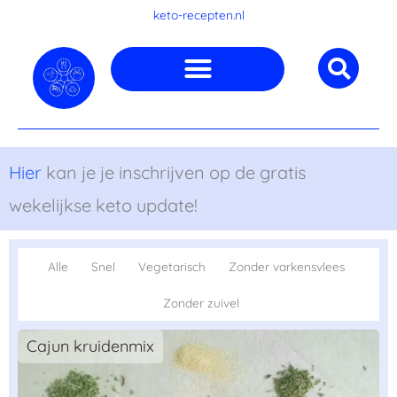
Ga
keto-recepten.nl
naar
de
inhoud
Hier
kan je je inschrijven op de gratis
wekelijkse keto update!
Alle
Snel
Vegetarisch
Zonder varkensvlees
Zonder zuivel
Cajun kruidenmix