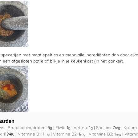
e specerijen met maatlepeltjes en meng alle ingrediënten dan door elk
 een afgesloten potje of blikje in je keukenkast (in het donker).
aarden
|
Bruto koolhydraten:
5
|
Eiwit:
1
|
Vetten:
1
|
Sodium:
7
|
Kalium
cal
g
g
g
mg
A:
1194
|
Vitamine B1:
1
|
Vitamine B2:
1
|
Vitamine B3:
1
|
Vitami
IU
mg
mg
mg