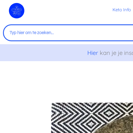
Ga
Keto Info
naar
de
inhoud
Zoeken
Hier
kan je je ins