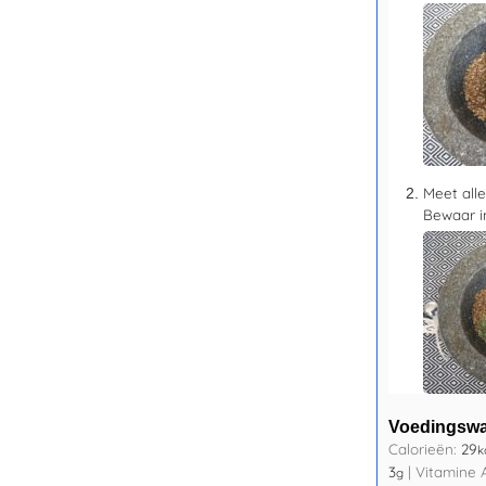
Meet all
Bewaar in
Voedingsw
Calorieën:
29
k
3
|
Vitamine 
g