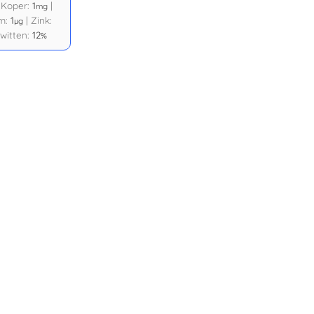
|
Koper:
1
|
mg
um:
1
|
Zink:
µg
witten:
12
%