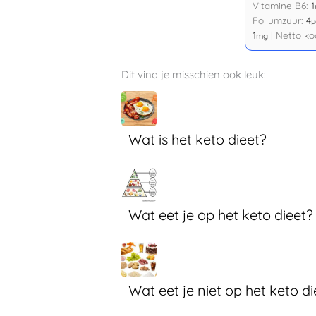
Vitamine B6:
1
Foliumzuur:
4
µ
1
|
Netto ko
mg
Dit vind je misschien ook leuk:
Wat is het keto dieet?
Wat eet je op het keto dieet?
Wat eet je niet op het keto di