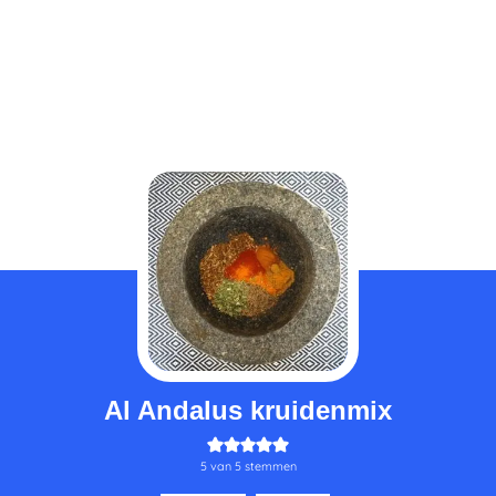
minuten
min
Al Andalus kruidenmix
5
van
5
stemmen