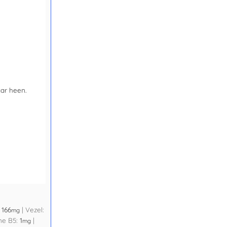
aar heen.
:
166
|
Vezel:
mg
ne B5:
1
|
mg