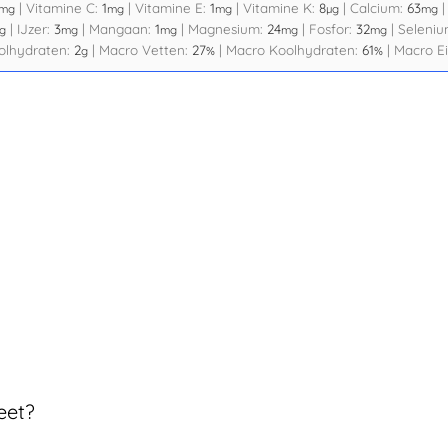
|
Vitamine C:
1
|
Vitamine E:
1
|
Vitamine K:
8
|
Calcium:
63
mg
mg
mg
µg
mg
|
IJzer:
3
|
Mangaan:
1
|
Magnesium:
24
|
Fosfor:
32
|
Seleni
g
mg
mg
mg
mg
olhydraten:
2
|
Macro Vetten:
27
|
Macro Koolhydraten:
61
|
Macro Ei
g
%
%
eet?