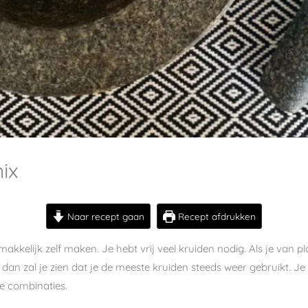
ix
Naar recept gaan
Recept afdrukken
akkelijk zelf maken. Je hebt vrij veel kruiden nodig. Als je van 
an zal je zien dat je de meeste kruiden steeds weer gebruikt. Je
e combinaties.