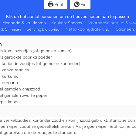
Print
Pin
Klik op het aantal personen om de hoeveelheden aan te passen.
g:
Marinade & kruidenmix
Keuken:
Spaans
Voorbereidingstijd:
5
minu
jd:
5
Servings:
6
Netto koolhydraten:
2
Calorieën:
minuten
porties
g
n
ls
komijnzaadjes
(of gemalen komijn)
ls
gerookte paprika poeder
l
korianderzaadjes
(of gemalen koriander)
l
venkelzaadjes
l
kurkuma
l
oregano
el
gemalen anijszaad
el
gemalen zwarte peper
epel
kaneel
le venkelzaadjes, koriander zaad en komijnzaad gebruikt, stamp ze dan
 een vijzel zodat ze gedeeltelijk breken. Als je geen vijzel hebt kan je 
ot gebruiken om de zaadjes te stampen.