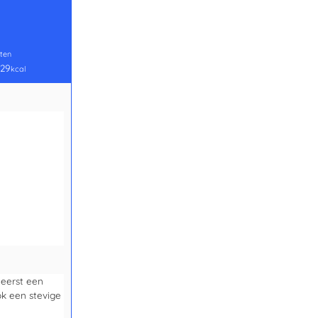
ten
29
kcal
 eerst een
ook een stevige