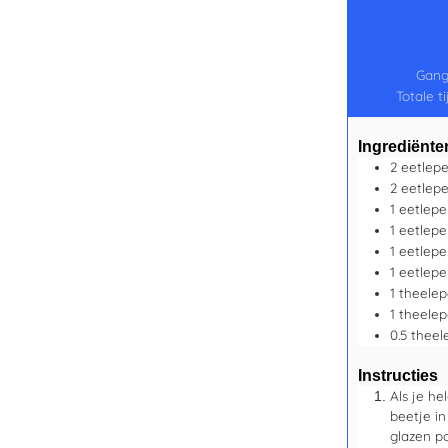
Gan
Totale ti
Ingrediënte
2
eetlepe
2
eetlepe
1
eetlepe
1
eetlepe
1
eetlepe
1
eetlepe
1
theelep
1
theelep
0.5
theel
Instructies
Als je he
beetje in
glazen p