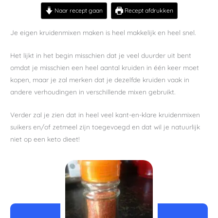
Naar recept gaan
Recept afdrukken
Je eigen kruidenmixen maken is heel makkelijk en heel snel.
Het lijkt in het begin misschien dat je veel duurder uit bent
omdat je misschien een heel aantal kruiden in één keer moet
kopen, maar je zal merken dat je dezelfde kruiden vaak in
andere verhoudingen in verschillende mixen gebruikt.
Verder zal je zien dat in heel veel kant-en-klare kruidenmixen
suikers en/of zetmeel zijn toegevoegd en dat wil je natuurlijk
niet op een keto dieet!
minuten
minuten