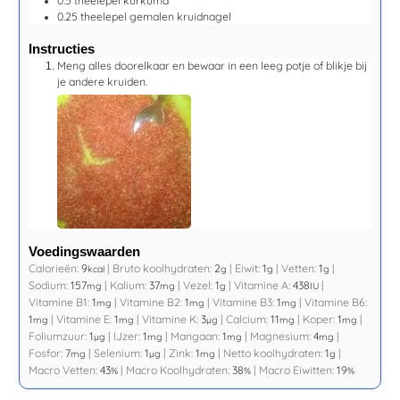
0.5
theelepel
kurkuma
0.25
theelepel
gemalen kruidnagel
Instructies
Meng alles doorelkaar en bewaar in een leeg potje of blikje bij
je andere kruiden.
Voedingswaarden
Calorieën:
9
|
Bruto koolhydraten:
2
|
Eiwit:
1
|
Vetten:
1
|
kcal
g
g
g
Sodium:
157
|
Kalium:
37
|
Vezel:
1
|
Vitamine A:
438
|
mg
mg
g
IU
Vitamine B1:
1
|
Vitamine B2:
1
|
Vitamine B3:
1
|
Vitamine B6:
mg
mg
mg
1
|
Vitamine E:
1
|
Vitamine K:
3
|
Calcium:
11
|
Koper:
1
|
mg
mg
µg
mg
mg
Foliumzuur:
1
|
IJzer:
1
|
Mangaan:
1
|
Magnesium:
4
|
µg
mg
mg
mg
Fosfor:
7
|
Selenium:
1
|
Zink:
1
|
Netto koolhydraten:
1
|
mg
µg
mg
g
Macro Vetten:
43
|
Macro Koolhydraten:
38
|
Macro Eiwitten:
19
%
%
%