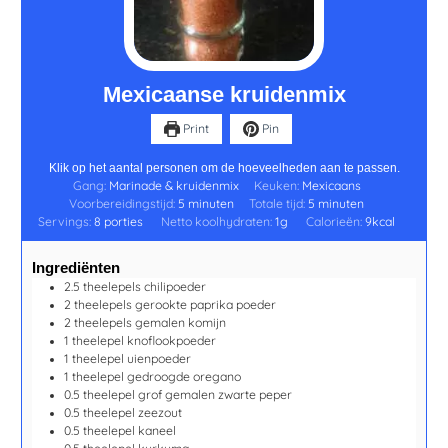
Mexicaanse kruidenmix
Print
Pin
Klik op het aantal personen om de hoeveelheden aan te passen.
Gang:
Marinade & kruidenmix
Keuken:
Mexicaans
Voorbereidingstijd:
5
minuten
Totale tijd:
5
minuten
Servings:
8
porties
Netto koolhydraten:
1
g
Calorieën:
9
kcal
Ingrediënten
2.5
theelepels
chilipoeder
2
theelepels
gerookte paprika poeder
2
theelepels
gemalen komijn
1
theelepel
knoflookpoeder
1
theelepel
uienpoeder
1
theelepel
gedroogde oregano
0.5
theelepel
grof gemalen zwarte peper
0.5
theelepel
zeezout
0.5
theelepel
kaneel