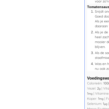
voor zo’n
Tomatensau
Snijdt o
Goed doo
Als je e
daaraan 
Als je de
heel zac
mooier d
blijven.
Als de sa
staafmix
Was en h
nu ook z
Voedingsw
Calorieën:
100
Vezel:
2
|
Vit
g
1
|
Vitamine
mg
Koper:
1
|
F
mg
Selenium:
1
µg
Macro Eiwitte