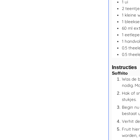
1
ui
2
teentje
1
kleine 
1
bleekse
60
ml
ext
1
eetlepe
1
handvo
0.5
theel
0.5
theel
Instructies
Soffrito
Was de b
nodig. M
Hak of sn
stukjes.
Begin nu 
bestaat u
Verhit de
Fruit hie
worden, 