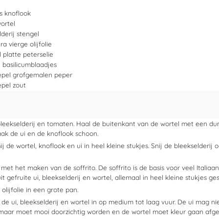
s
knoflook
wortel
lderij stengel
ra vierge olijfolie
l
platte peterselie
l
basilicumblaadjes
epel
grofgemalen peper
epel
zout
leekselderij en tomaten. Haal de buitenkant van de wortel met een duns
aak de ui en de knoflook schoon.
ij de wortel, knoflook en ui in heel kleine stukjes. Snij de bleekselderij o
met het maken van de soffrito. De soffrito is de basis voor veel Italia
it gefruite ui, bleekselderij en wortel, allemaal in heel kleine stukjes g
 olijfolie in een grote pan.
r de ui, bleekselderij en wortel in op medium tot laag vuur. De ui mag ni
maar moet mooi doorzichtig worden en de wortel moet kleur gaan afgev