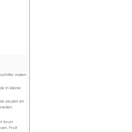
chiller indien
ok in kleine
anse sauzen en
esneden.
et bruin
en. Fruit