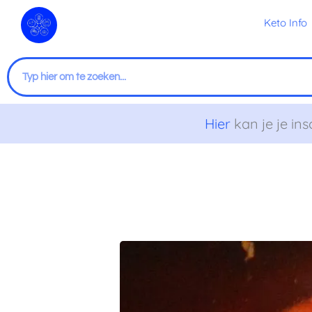
Ga
Keto Info
naar
de
inhoud
Zoeken
Hier
kan je je ins