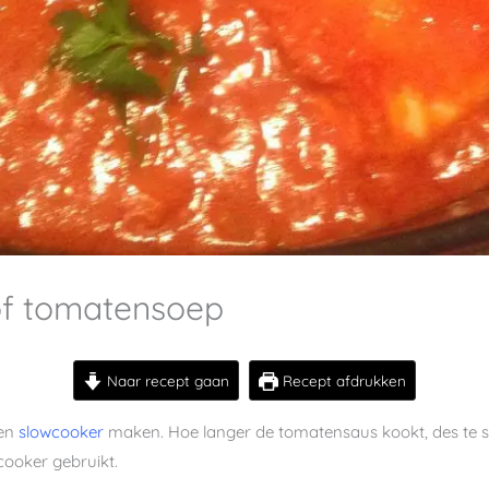
of tomatensoep
Naar recept gaan
Recept afdrukken
een
slowcooker
maken. Hoe langer de tomatensaus kookt, des te st
wcooker gebruikt.