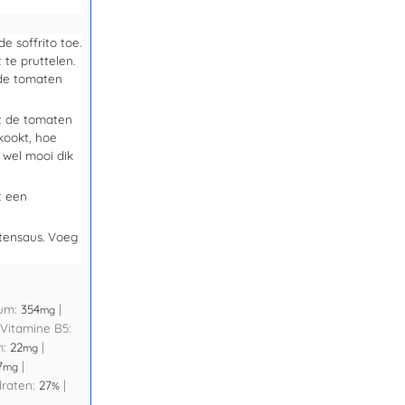
 soffrito toe.
te pruttelen.
 de tomaten
at de tomaten
kookt, hoe
 wel mooi dik
t een
atensaus. Voeg
ium:
354
|
mg
Vitamine B5:
m:
22
|
mg
7
|
mg
draten:
27
|
%