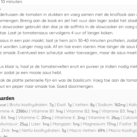
 10 minuten.
s
ndertussen de tomaten in stukken en voeg samen met de knoflook aan de
rmengen. Breng aan de kook en zet het vuur dan lager zodat het staat 
en slowcooker gebruikt dan doe je de soffrito in de slowcooker en voeg
toe. Laat je tomatensaus vervolgens 4 uur of langer koken.
 saus in een pan maakt, laat je hem zo’n 30-40 minuten pruttelen, zod
ht worden. Langer mag ook. Af en toe even roeren. Hoe langer de saus 
e smaak. Eventueel een scheutje water toevoegen, maar de saus moet
us klaar is, haal je de tomatenvellen eruit en pureer je indien nodig me
er zodat je een mooie saus hebt.
ak de platte peterselie fijn en was de basilicum. Voeg toe aan de tom
out en peper naar smaak toe. Goed doormengen.
aarden
|
Bruto koolhydraten:
7
|
Eiwit:
1
|
Vetten:
8
|
Sodium:
162
|
Kal
kcal
g
g
g
mg
amine A:
2386
|
Vitamine B1:
1
|
Vitamine B2:
1
|
Vitamine B3:
1
|
IU
mg
mg
mg
 B6:
1
|
Vitamine C:
20
|
Vitamine E:
2
|
Vitamine K:
26
|
Calciu
mg
mg
mg
µg
oliumzuur:
25
|
IJzer:
1
|
Mangaan:
1
|
Magnesium:
17
|
Fosfor:
3
µg
mg
mg
mg
|
Zink:
1
|
Netto koolhydraten:
5
|
Macro Vetten:
69
|
Macro Koolhy
mg
g
%
n:
4