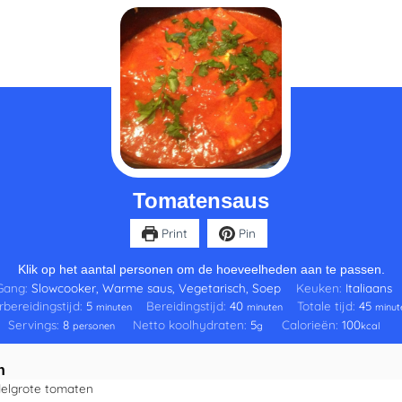
minuten
minuten
minu
Tomatensaus
Print
Pin
Klik op het aantal personen om de hoeveelheden aan te passen.
Gang:
Slowcooker, Warme saus, Vegetarisch, Soep
Keuken:
Italiaans
bereidingstijd:
5
Bereidingstijd:
40
Totale tijd:
45
minuten
minuten
minut
Servings:
8
Netto koolhydraten:
5
Calorieën:
100
personen
g
kcal
n
elgrote tomaten