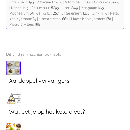
Vitamine D:
1
|
Vitamine E:
2
|
Vitamine K:
10
|
Calcium:
267
µg
mg
µg
mg
|
Koper:
1
|
Foliumzuur:
52
|
IJzer:
2
|
Mangaan:
1
|
mg
µg
mg
mg
Magnesium:
34
|
Fosfor:
267
|
Selenium:
13
|
Zink:
1
|
Netto
mg
mg
µg
mg
koolhydraten:
7
|
Macro Vetten:
66
|
Macro Koolhydraten:
17
|
g
%
%
Macro Eiwitten:
18
%
Dit vind je misschien ook leuk:
Aardappel vervangers
Wat eet je op het keto dieet?