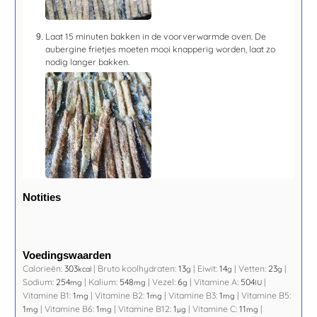
Laat
15 minuten bakken
in de voorverwarmde oven. De
aubergine frietjes moeten mooi knapperig worden, laat zo
nodig langer bakken.
Notities
Voedingswaarden
Calorieën:
303
|
Bruto koolhydraten:
13
|
Eiwit:
14
|
Vetten:
23
|
kcal
g
g
g
Sodium:
254
|
Kalium:
548
|
Vezel:
6
|
Vitamine A:
504
|
mg
mg
g
IU
Vitamine B1:
1
|
Vitamine B2:
1
|
Vitamine B3:
1
|
Vitamine B5:
mg
mg
mg
1
|
Vitamine B6:
1
|
Vitamine B12:
1
|
Vitamine C:
11
|
mg
mg
µg
mg