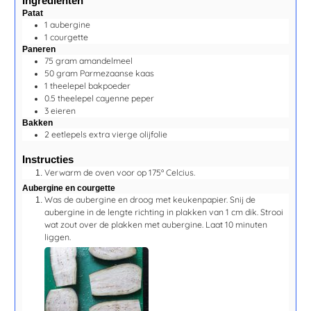
Ingrediënten
Patat
1
aubergine
1
courgette
Paneren
75
gram
amandelmeel
50
gram
Parmezaanse kaas
1
theelepel
bakpoeder
0.5
theelepel
cayenne peper
3
eieren
Bakken
2
eetlepels
extra vierge olijfolie
Instructies
Verwarm de oven voor op 175º Celcius.
Aubergine en courgette
Was de aubergine en droog met keukenpapier. Snij de
aubergine in de lengte richting in plakken van 1 cm dik. Strooi
wat zout over de plakken met aubergine. Laat
10 minuten
liggen.