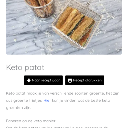
Keto patat
Naar recept gaan
Recept afdrukken
Keto patat maak je van verschillende soorten groente, het zijn
dus groente frietjes.
Hier
kan je vinden wat de beste keto
groenten zijn.
Paneren op de keto manier
Om de keto patat wat krokanter te krijgen, paneer je de