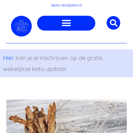
Ga
keto-recepten.nl
naar
de
inhoud
Hier
kan je je inschrijven op de gratis
wekelijkse keto update!