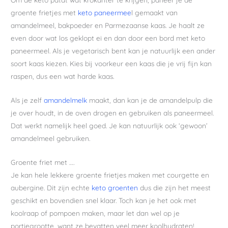
groente frietjes met
keto paneermee
l gemaakt van
amandelmeel, bakpoeder en Parmezaanse kaas. Je haalt ze
even door wat los geklopt ei en dan door een bord met keto
paneermeel. Als je vegetarisch bent kan je natuurlijk een ander
soort kaas kiezen. Kies bij voorkeur een kaas die je vrij fijn kan
raspen, dus een wat harde kaas.
Als je zelf
amandelmelk
maakt, dan kan je de amandelpulp die
je over houdt, in de oven drogen en gebruiken als paneermeel.
Dat werkt namelijk heel goed. Je kan natuurlijk ook ‘gewoon’
amandelmeel gebruiken.
Groente friet met ….
Je kan hele lekkere groente frietjes maken met courgette en
aubergine. Dit zijn echte
keto groenten
dus die zijn het meest
geschikt en bovendien snel klaar. Toch kan je het ook met
koolraap of pompoen maken, maar let dan wel op je
portiegrootte, want ze bevatten veel meer koolhydraten!