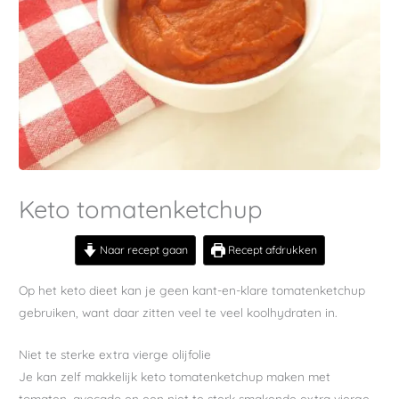
Keto tomatenketchup
Naar recept gaan
Recept afdrukken
Op het keto dieet kan je geen kant-en-klare tomatenketchup
gebruiken, want daar zitten veel te veel koolhydraten in.
Niet te sterke extra vierge olijfolie
Je kan zelf makkelijk keto tomatenketchup maken met
tomaten, avocado en een niet te sterk smakende extra vierge