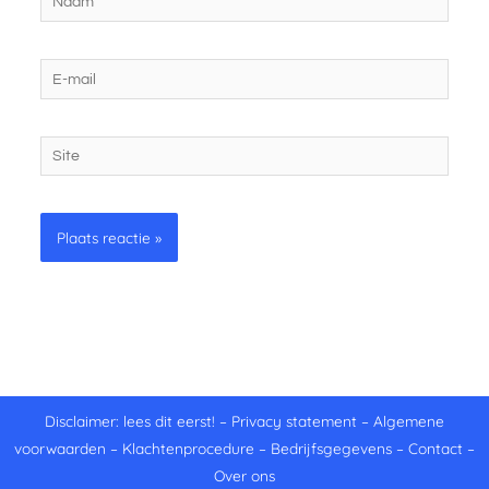
E-
mail
Site
Disclaimer: lees dit eerst!
–
Privacy statement
–
Algemene
voorwaarden
–
Klachtenprocedure
–
Bedrijfsgegevens
–
Contact
–
Over ons