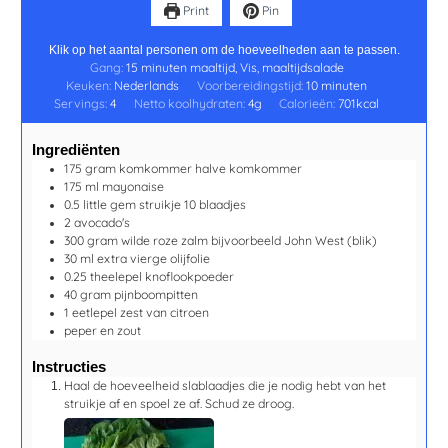
Print
Pin
Klik op het aantal personen om de hoeveelheden aan te passen.
Gang:
15 minuten maaltijd, Vis, maaltijdsalade
Keuken:
Nederlands
Voorbereidingstijd:
10
minuten
Servings:
4
Netto koolhydraten:
4
g
Calorieën:
701
kcal
Ingrediënten
175
gram
komkommer
halve komkommer
175
ml
mayonaise
0.5
little gem struikje
10 blaadjes
2
avocado's
300
gram
wilde roze zalm
bijvoorbeeld John West (blik)
30
ml
extra vierge olijfolie
0.25
theelepel
knoflookpoeder
40
gram
pijnboompitten
1
eetlepel
zest van citroen
peper en zout
Instructies
Haal de hoeveelheid slablaadjes die je nodig hebt van het
struikje af en spoel ze af. Schud ze droog.