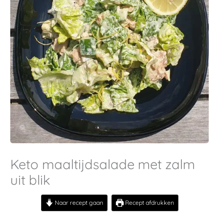
Keto maaltijdsalade met zalm
uit blik
Naar recept gaan
Recept afdrukken