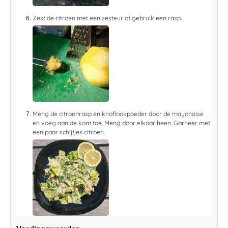
Zest de citroen met een zesteur of gebruik een rasp.
Meng de citroenrasp en knoflookpoeder door de mayonaise
en voeg aan de kom toe. Meng door elkaar heen. Garneer met
een paar schijfjes citroen.