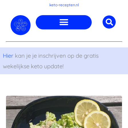
Ga
keto-recepten.nl
naar
de
inhoud
Hier
kan je je inschrijven op de gratis
wekelijkse keto update!