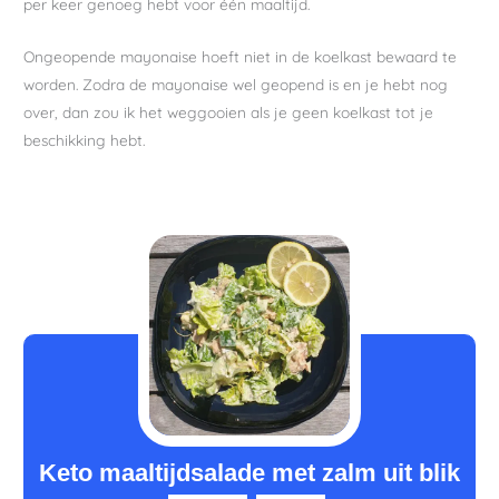
per keer genoeg hebt voor één maaltijd.
Ongeopende mayonaise hoeft niet in de koelkast bewaard te
worden. Zodra de mayonaise wel geopend is en je hebt nog
over, dan zou ik het weggooien als je geen koelkast tot je
beschikking hebt.
minuten
Keto maaltijdsalade met zalm uit blik