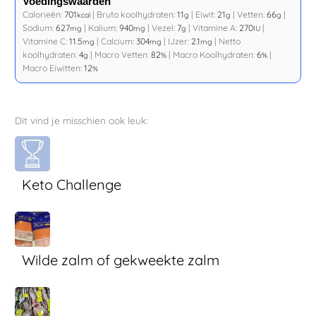
Voedingswaarden
Calorieën:
701
|
Bruto koolhydraten:
11
|
Eiwit:
21
|
Vetten:
66
|
kcal
g
g
g
Sodium:
627
|
Kalium:
940
|
Vezel:
7
|
Vitamine A:
270
|
mg
mg
g
IU
Vitamine C:
11.5
|
Calcium:
304
|
IJzer:
2.1
|
Netto
mg
mg
mg
koolhydraten:
4
|
Macro Vetten:
82
|
Macro Koolhydraten:
6
|
g
%
%
Macro Eiwitten:
12
%
Dit vind je misschien ook leuk:
Keto Challenge
Wilde zalm of gekweekte zalm