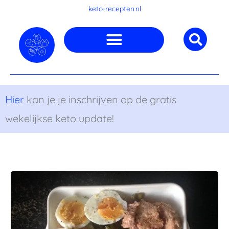
Ga
keto-recepten.nl
naar
de
inhoud
Hier
kan je je inschrijven op de gratis
wekelijkse keto update!