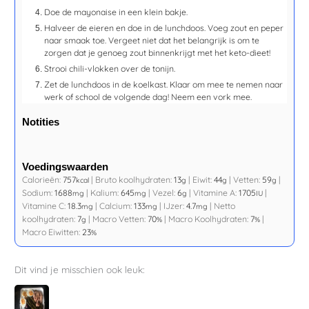
Doe de mayonaise in een klein bakje.
Halveer de eieren en doe in de lunchdoos. Voeg zout en peper
naar smaak toe. Vergeet niet dat het belangrijk is om te
zorgen dat je genoeg zout binnenkrijgt met het keto-dieet!
Strooi chili-vlokken over de tonijn.
Zet de lunchdoos in de koelkast. Klaar om mee te nemen naar
werk of school de volgende dag! Neem een vork mee.
Notities
Voedingswaarden
Calorieën:
757
|
Bruto koolhydraten:
13
|
Eiwit:
44
|
Vetten:
59
|
kcal
g
g
g
Sodium:
1688
|
Kalium:
645
|
Vezel:
6
|
Vitamine A:
1705
|
mg
mg
g
IU
Vitamine C:
18.3
|
Calcium:
133
|
IJzer:
4.7
|
Netto
mg
mg
mg
koolhydraten:
7
|
Macro Vetten:
70
|
Macro Koolhydraten:
7
|
g
%
%
Macro Eiwitten:
23
%
Dit vind je misschien ook leuk: