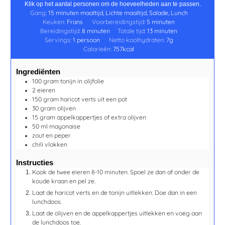
Klik op het aantal personen om de hoeveelheden aan te passen.
Gang:
15 minuten maaltijd, Lichte maaltijd, Salade, Lunch
Keuken:
Frans
Voorbereidingstijd:
5
minuten
Bereidingstijd:
8
minuten
Totale tijd:
13
minuten
Servings:
1
persoon
Netto koolhydraten:
7
g
Calorieën:
757
kcal
Ingrediënten
100
gram
tonijn in olijfolie
2
eieren
150
gram
haricot verts
uit een pot
30
gram
olijven
15
gram
appelkappertjes
of extra olijven
50
ml
mayonaise
zout en peper
chili vlokken
Instructies
Kook de twee eieren 8-10 minuten. Spoel ze dan af onder de
koude kraan en pel ze.
Laat de haricot verts en de tonijn uitlekken. Doe dan in een
lunchdoos.
Laat de olijven en de appelkappertjes uitlekken en voeg aan
de lunchdoos toe.