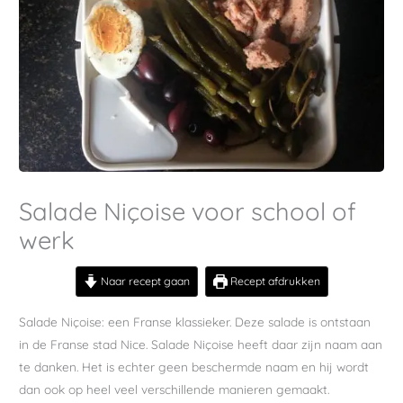
Salade Niçoise voor school of
werk
Naar recept gaan
Recept afdrukken
Salade Niçoise: een Franse klassieker.
Deze salade is ontstaan
in de Franse stad Nice. Salade Niçoise heeft daar zijn naam aan
te danken. Het is echter geen beschermde naam en hij wordt
dan ook op heel veel verschillende manieren gemaakt.