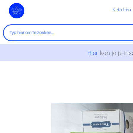
Ga
Keto Info
naar
de
inhoud
Zoeken
Hier
kan je je ins