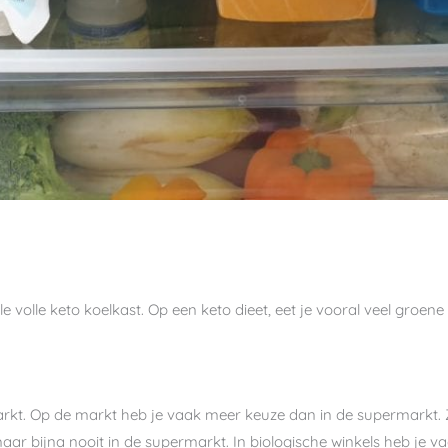
le volle keto koelkast. Op een keto dieet, eet je vooral veel groene
arkt. Op de markt heb je vaak meer keuze dan in de supermarkt. Z
aar bijna nooit in de supermarkt. In biologische winkels heb je 