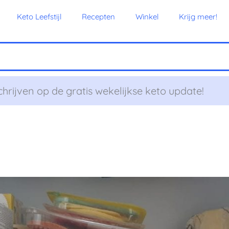
Keto Leefstijl
Recepten
Winkel
Krijg meer!
chrijven op de gratis wekelijkse keto update!