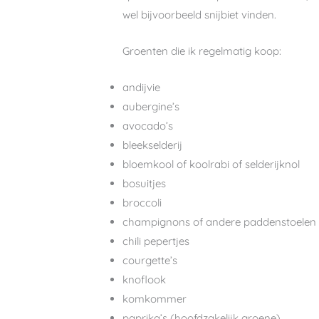
wel bijvoorbeeld snijbiet vinden.
Groenten die ik regelmatig koop:
andijvie
aubergine’s
avocado’s
bleekselderij
bloemkool of koolrabi of selderijknol
bosuitjes
broccoli
champignons of andere paddenstoelen
chili pepertjes
courgette’s
knoflook
komkommer
paprika’s (hoofdzakelijk groene)