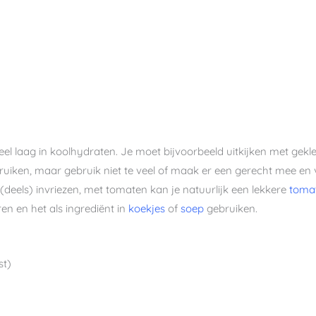
eel laag in koolhydraten. Je moet bijvoorbeeld uitkijken met gek
iken, maar gebruik niet te veel of maak er een gerecht mee en vr
deels) invriezen, met tomaten kan je natuurlijk een lekkere
toma
n en het als ingrediënt in
koekjes
of
soep
gebruiken.
st)