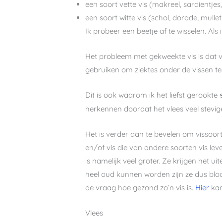
een soort vette vis (makreel, sardientjes,
een soort witte vis (schol, dorade, mullet
Ik probeer een beetje af te wisselen. Als i
Het probleem met gekweekte vis is dat vis
gebruiken om ziektes onder de vissen tege
Dit is ook waarom ik het liefst gerookte
herkennen doordat het vlees veel stevige
Het is verder aan te bevelen om vissoort
en/of vis die van andere soorten vis le
is namelijk veel groter. Ze krijgen het ui
heel oud kunnen worden zijn ze dus bloo
de vraag hoe gezond zo’n vis is.
Hier
kan
Vlees