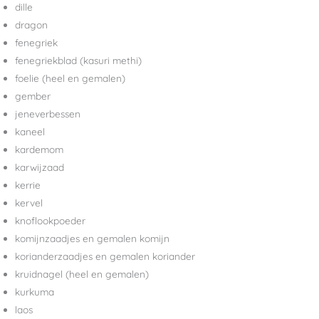
dille
dragon
fenegriek
fenegriekblad (kasuri methi)
foelie (heel en gemalen)
gember
jeneverbessen
kaneel
kardemom
karwijzaad
kerrie
kervel
knoflookpoeder
komijnzaadjes en gemalen komijn
korianderzaadjes en gemalen koriander
kruidnagel (heel en gemalen)
kurkuma
laos