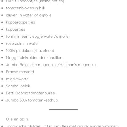
HAK tuinboontjes (kleine potjes)
tomatenblokjes in blik
olijven in water of olijfolie
kapperappeltjes
kappertjes
tonijn in een vleugje water/olijfolie
roze zalm in water
100% pindakaas/hazelnoot
Maggi tuinkruiden drinkbouillon
Jumbo Belgische mayonaise/Hellman’s mayonaise
Franse mosterd
mierikswortel
Sambal oelek
Petti Doppio tomatenpuree
Jumbo 50% tomatenketchup
Olie en azijn
Taggiasche olijfolie uit Liguria (fles met goudkleurige wrapper)