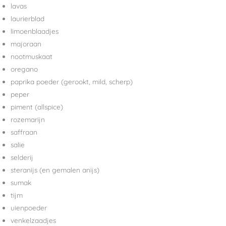
lavas
laurierblad
limoenblaadjes
majoraan
nootmuskaat
oregano
paprika poeder (gerookt, mild, scherp)
peper
piment (allspice)
rozemarijn
saffraan
salie
selderij
steranijs (en gemalen anijs)
sumak
tijm
uienpoeder
venkelzaadjes