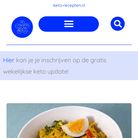
Ga
keto-recepten.nl
naar
de
inhoud
Hier
kan je je inschrijven op de gratis
wekelijkse keto update!