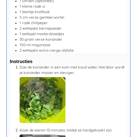
1
citroen
(optioneel)
1
kleine rode ui
1
teentje
knoflook
5
cm
verse gemberwortel
1
rode chilipeper
2
eetlepels
kerriepoeder
1
eetlepel
mosterdzaadjes
30
gram
verse koriander
150
ml
mayonaise
2
eetlepels
extra vierge olijfolie
Instructies
Doe de koriander in een kom met koud water. Hierdoor wordt
je koriander mooier en steviger.
Kook de eieren
10 minuten,
totdat ze hardgekookt zijn.