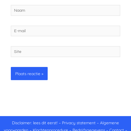
Naam
E-
mail
Site
Disclaimer: lees dit eerst!
–
Privacy statement
–
Algemene
voorwaarden
–
Klachtenprocedure
–
Bedrijfsgegevens
–
Contact
–