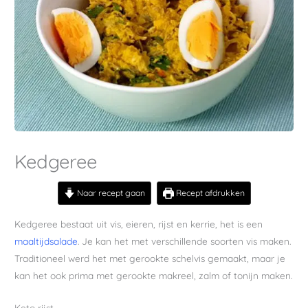
Kedgeree
Naar recept gaan
Recept afdrukken
Kedgeree bestaat uit vis, eieren, rijst en kerrie, het is een
maaltijdsalade
. Je kan het met verschillende soorten vis maken.
Traditioneel werd het met gerookte schelvis gemaakt, maar je
kan het ook prima met gerookte makreel, zalm of tonijn maken.
Keto rijst