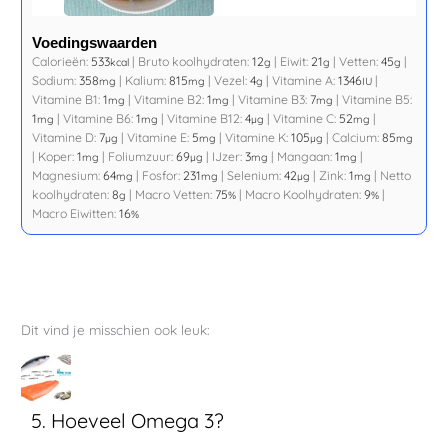
Voedingswaarden
Calorieën:
533
|
Bruto koolhydraten:
12
|
Eiwit:
21
|
Vetten:
45
|
kcal
g
g
g
Sodium:
358
|
Kalium:
815
|
Vezel:
4
|
Vitamine A:
1346
|
mg
mg
g
IU
Vitamine B1:
1
|
Vitamine B2:
1
|
Vitamine B3:
7
|
Vitamine B5:
mg
mg
mg
1
|
Vitamine B6:
1
|
Vitamine B12:
4
|
Vitamine C:
52
|
mg
mg
µg
mg
Vitamine D:
7
|
Vitamine E:
5
|
Vitamine K:
105
|
Calcium:
85
µg
mg
µg
mg
|
Koper:
1
|
Foliumzuur:
69
|
IJzer:
3
|
Mangaan:
1
|
mg
µg
mg
mg
Magnesium:
64
|
Fosfor:
231
|
Selenium:
42
|
Zink:
1
|
Netto
mg
mg
µg
mg
koolhydraten:
8
|
Macro Vetten:
75
|
Macro Koolhydraten:
9
|
g
%
%
Macro Eiwitten:
16
%
Dit vind je misschien ook leuk:
5. Hoeveel Omega 3?