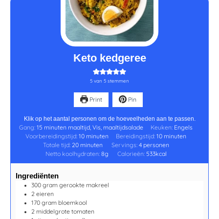
minuten
minuten
minuten
Keto kedgeree
5
van
5
stemmen
Print
Pin
Klik op het aantal personen om de hoeveelheden aan te passen.
Gang:
15 minuten maaltijd, Vis, maaltijdsalade
Keuken:
Engels
Voorbereidingstijd:
10
minuten
Bereidingstijd:
10
minuten
Totale tijd:
20
minuten
Servings:
4
personen
Netto koolhydraten:
8
g
Calorieën:
533
kcal
Ingrediënten
300
gram
gerookte makreel
2
eieren
170
gram
bloemkool
2
middelgrote tomaten