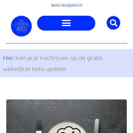
Ga
keto-recepten.nl
naar
de
inhoud
Hier
kan je je inschrijven op de gratis
wekelijkse keto update!