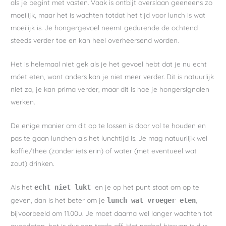
als je begint met vasten. Vaak is ontbijt overslaan geeneens zo
moeilijk, maar het is wachten totdat het tijd voor lunch is wat
moeilijk is. Je hongergevoel neemt gedurende de ochtend
steeds verder toe en kan heel overheersend worden.
Het is helemaal niet gek als je het gevoel hebt dat je nu echt
móet eten, want anders kan je niet meer verder. Dit is natuurlijk
niet zo, je kan prima verder, maar dit is hoe je hongersignalen
werken.
De enige manier om dit op te lossen is door vol te houden en
pas te gaan lunchen als het lunchtijd is. Je mag natuurlijk wel
koffie/thee (zonder iets erin) of water (met eventueel wat
zout) drinken.
Als het
en je op het punt staat om op te
echt niet lukt
geven, dan is het beter om je
,
lunch wat vroeger eten
bijvoorbeeld om 11.00u. Je moet daarna wel langer wachten tot
avondeten, het is dus een trade off. Het nadeel hiervan is dus