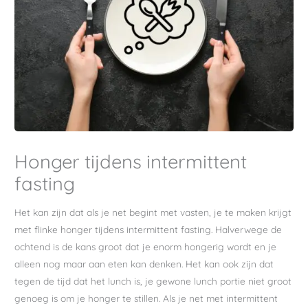
Honger tijdens intermittent
fasting
Het kan zijn dat als je net begint met vasten, je te maken krijgt
met flinke honger tijdens intermittent fasting. Halverwege de
ochtend is de kans groot dat je enorm hongerig wordt en je
alleen nog maar aan eten kan denken. Het kan ook zijn dat
tegen de tijd dat het lunch is, je gewone lunch portie niet groot
genoeg is om je honger te stillen. Als je net met intermittent