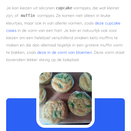
Je kan kiezen uit siliconen
vormpjes, die wat kleiner
cupcake
zijn, of
vormpjes. Ze komen niet alleen in leuke
muffin
kleurtjes, maar ook in van allerlei vormen, zoals
deze cupcake
cases
in de vorm van een hart. Je kan er natuurlijk ook voor
kiezen om een heleboel verschillend smaken keto muffins te
maken en die dan allemaal tegelijk in een grotere muffin vorm
te bakken, zoals
deze in de vorm van bloemen
. Deze vorm staat
bovendien lekker stevig op de bakplaat.
minuten
minuten
minuten