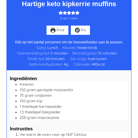
Hartige keto kipkerrie muffins
5
van 1 stem
Print
Pin
Klik op het aantal personen om de hoeveelheden aan te passen.
Gang:
Lunch
Keuken:
Nederlands
Voorbereidingstijd:
5
minuten
Bereidingstijd:
15
minuten
Totale tijd:
20
minuten
Servings:
4
personen
Netto koolhydraten:
4
g
Calorieën:
445
kcal
Ingrediënten
4
eieren
150
gram
geraspte mozzarella
75
gram
snijbonen
150
gram
kip
1
theelepel
kerriepoeder
1,5
theelepel
bakpoeder
200
gram
mascarpone
Instructies
Verwarm de oven voor op 160° Celcius.