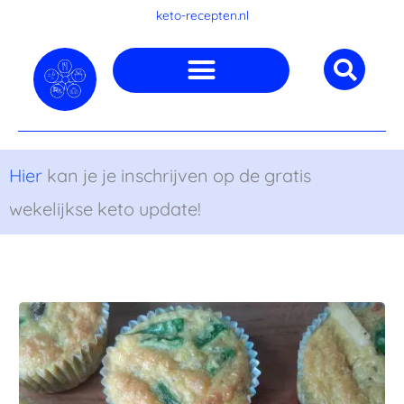
Ga
keto-recepten.nl
naar
de
inhoud
Hier
kan je je inschrijven op de gratis
wekelijkse keto update!