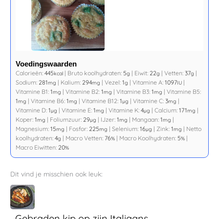
Voedingswaarden
Calorieën:
445
|
Bruto koolhydraten:
5
|
Eiwit:
22
|
Vetten:
37
|
kcal
g
g
g
Sodium:
281
|
Kalium:
294
|
Vezel:
1
|
Vitamine A:
1097
|
mg
mg
g
IU
Vitamine B1:
1
|
Vitamine B2:
1
|
Vitamine B3:
1
|
Vitamine B5:
mg
mg
mg
1
|
Vitamine B6:
1
|
Vitamine B12:
1
|
Vitamine C:
3
|
mg
mg
µg
mg
Vitamine D:
1
|
Vitamine E:
1
|
Vitamine K:
4
|
Calcium:
171
|
µg
mg
µg
mg
Koper:
1
|
Foliumzuur:
29
|
IJzer:
1
|
Mangaan:
1
|
mg
µg
mg
mg
Magnesium:
15
|
Fosfor:
225
|
Selenium:
16
|
Zink:
1
|
Netto
mg
mg
µg
mg
koolhydraten:
4
|
Macro Vetten:
76
|
Macro Koolhydraten:
5
|
g
%
%
Macro Eiwitten:
20
%
Dit vind je misschien ook leuk:
Gebraden kip op zijn Italiaans