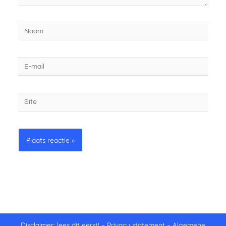
Naam
E-
mail
Site
Disclaimer: lees dit eerst!
–
Privacy statement
–
Algemene