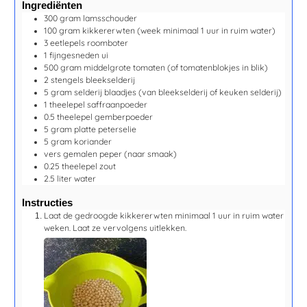
Ingrediënten
300
gram
lamsschouder
100
gram
kikkererwten
(week minimaal 1 uur in ruim water)
3
eetlepels
roomboter
1
fijngesneden ui
500
gram
middelgrote tomaten
(of tomatenblokjes in blik)
2
stengels
bleekselderij
5
gram
selderij blaadjes
(van bleekselderij of keuken selderij)
1
theelepel
saffraanpoeder
0.5
theelepel
gemberpoeder
5
gram
platte peterselie
5
gram
koriander
vers gemalen peper
(naar smaak)
0.25
theelepel
zout
2.5
liter
water
Instructies
Laat de gedroogde kikkererwten
minimaal 1 uur
in ruim water
weken. Laat ze vervolgens uitlekken.