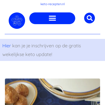
Ga
keto-recepten.nl
naar
de
inhoud
Hier
kan je je inschrijven op de gratis
wekelijkse keto update!