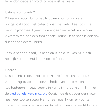
Ramadan gegeten wordt om de vast te breken.
Is deze Harira keto?
Dit recept voor Harira heb ik op een aantal manieren
aangepast zodat het beter binnen het keto dieet past. Het
bevat bijvoorbeeld geen bloem, geen vermicelli en minder
kikkererwten dan een traditionele Harira. Deze soep is dan ook
dunner dan echte Harira.
Toch is het een heerlijke soep en je hele keuken ruikt ook
heerlijk naar de kruiden en de saffraan.
Macro’s
Desondanks is deze Harira op zichzelf niet echt keto. De
verhouding tussen de hoeveelheden vetten, eiwitten en
koolhydraten in deze soep zijn namelijk totaal niet in lijn met
de
traditionele keto macro’s
. Op zich geldt dit overigens voor
heel veel soorten soep. Het is heel moeilijk om er voor te
zorgen dat een soep voldoende vetten bevat om echt keto te