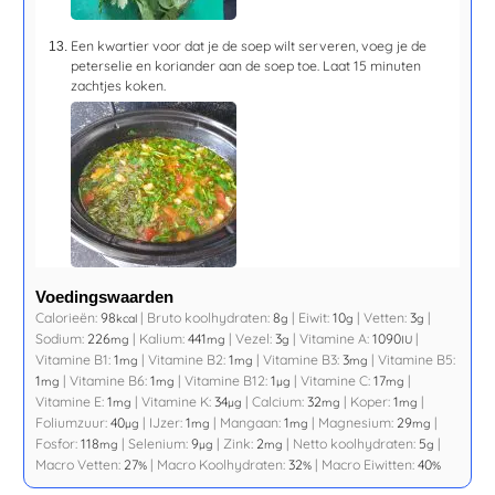
Een kwartier voor dat je de soep wilt serveren, voeg je de
peterselie en koriander aan de soep toe. Laat
15 minuten
zachtjes koken.
Voedingswaarden
Calorieën:
98
|
Bruto koolhydraten:
8
|
Eiwit:
10
|
Vetten:
3
|
kcal
g
g
g
Sodium:
226
|
Kalium:
441
|
Vezel:
3
|
Vitamine A:
1090
|
mg
mg
g
IU
Vitamine B1:
1
|
Vitamine B2:
1
|
Vitamine B3:
3
|
Vitamine B5:
mg
mg
mg
1
|
Vitamine B6:
1
|
Vitamine B12:
1
|
Vitamine C:
17
|
mg
mg
µg
mg
Vitamine E:
1
|
Vitamine K:
34
|
Calcium:
32
|
Koper:
1
|
mg
µg
mg
mg
Foliumzuur:
40
|
IJzer:
1
|
Mangaan:
1
|
Magnesium:
29
|
µg
mg
mg
mg
Fosfor:
118
|
Selenium:
9
|
Zink:
2
|
Netto koolhydraten:
5
|
mg
µg
mg
g
Macro Vetten:
27
|
Macro Koolhydraten:
32
|
Macro Eiwitten:
40
%
%
%