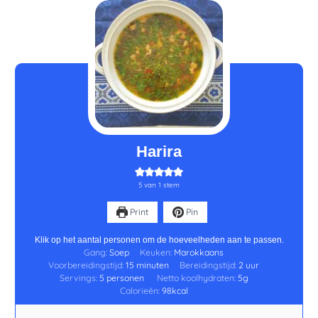
minuten
uur
Harira
5
van 1 stem
Print
Pin
Klik op het aantal personen om de hoeveelheden aan te passen.
Gang:
Soep
Keuken:
Marokkaans
Voorbereidingstijd:
15
minuten
Bereidingstijd:
2
uur
Servings:
5
personen
Netto koolhydraten:
5
g
Calorieën:
98
kcal