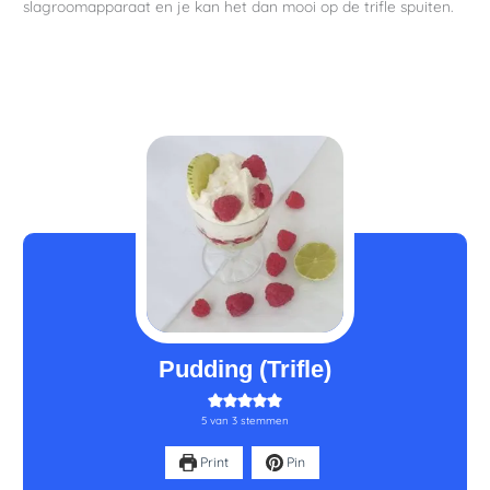
slagroomapparaat en je kan het dan mooi op de trifle spuiten.
minuten
Pudding (Trifle)
5
van
3
stemmen
Print
Pin