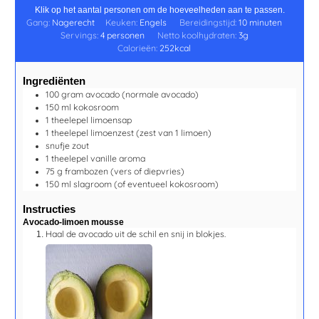
Klik op het aantal personen om de hoeveelheden aan te passen.
Gang:
Nagerecht
Keuken:
Engels
Bereidingstijd:
10
minuten
Servings:
4
personen
Netto koolhydraten:
3
g
Calorieën:
252
kcal
Ingrediënten
100
gram
avocado
(normale avocado)
150
ml
kokosroom
1
theelepel
limoensap
1
theelepel
limoenzest
(zest van 1 limoen)
snufje
zout
1
theelepel
vanille aroma
75
g
frambozen
(vers of diepvries)
150
ml
slagroom
(of eventueel kokosroom)
Instructies
Avocado-limoen mousse
Haal de avocado uit de schil en snij in blokjes.