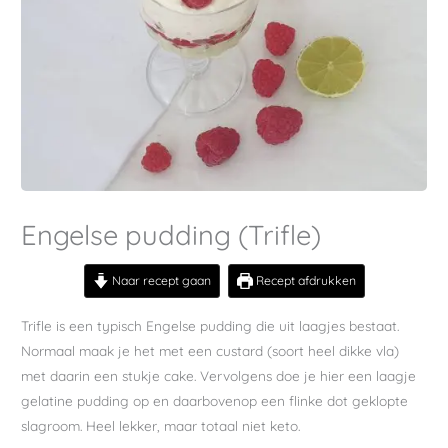
Engelse pudding (Trifle)
Naar recept gaan
Recept afdrukken
Trifle is een typisch Engelse pudding die uit laagjes bestaat.
Normaal maak je het met een custard (soort heel dikke vla)
met daarin een stukje cake. Vervolgens doe je hier een laagje
gelatine pudding op en daarbovenop een flinke dot geklopte
slagroom. Heel lekker, maar totaal niet keto.