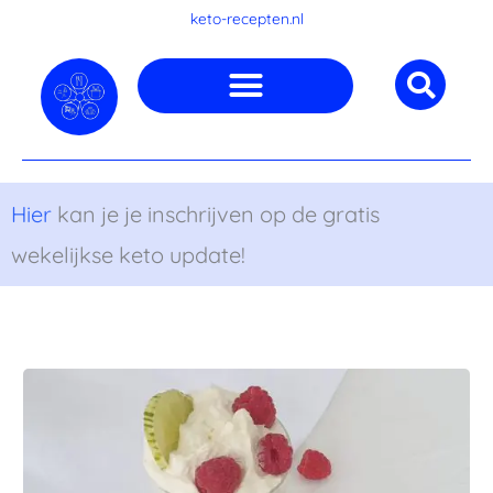
Ga
keto-recepten.nl
naar
de
inhoud
Hier
kan je je inschrijven op de gratis
wekelijkse keto update!