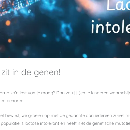
zit in de genen!
aarna zo’n last van je maag? Dan zou jij (en je kinderen waarschij
nnen behoren.
niet bewust, we groeien op met de gedachte dan iedereen zuivel m
populatie is lactose intolerant en heeft niet de genetische mutatie