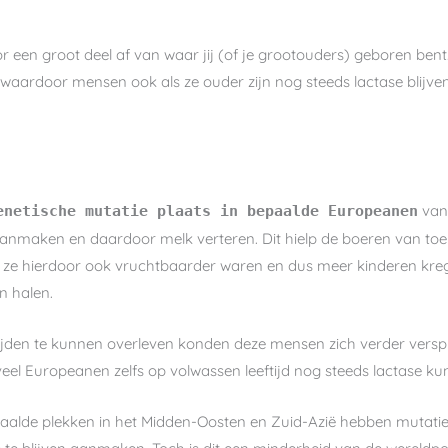
oor een groot deel af van waar jij (of je grootouders) geboren bent
waardoor mensen ook als ze ouder zijn nog steeds lactase blij
van 
enetische mutatie plaats in bepaalde Europeanen
nmaken en daardoor melk verteren. Dit hielp de boeren van toen 
t ze hierdoor ook vruchtbaarder waren en dus meer kinderen kre
n halen.
tijden te kunnen overleven konden deze mensen zich verder vers
 veel Europeanen zelfs op volwassen leeftijd nog steeds lactase 
paalde plekken in het Midden-Oosten en Zuid-Azië hebben mutat