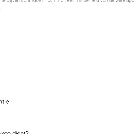
e te blijven aanmaken. Toch is dit een minderheid van de wereldpopu
.
ntie
keto dieet?