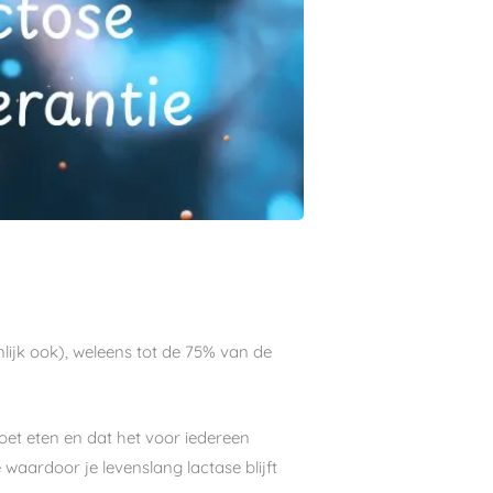
nlijk ook), weleens tot de 75% van de
oet eten en dat het voor iedereen
 waardoor je levenslang lactase blijft