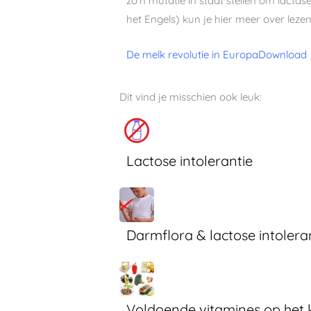
zo’n mutatie in staat stellen om lactas
het Engels) kun je hier meer over lezen
De melk revolutie in Europa
Download
Dit vind je misschien ook leuk:
Lactose intolerantie
Darmflora & lactose intolera
Voldoende vitamines op het 