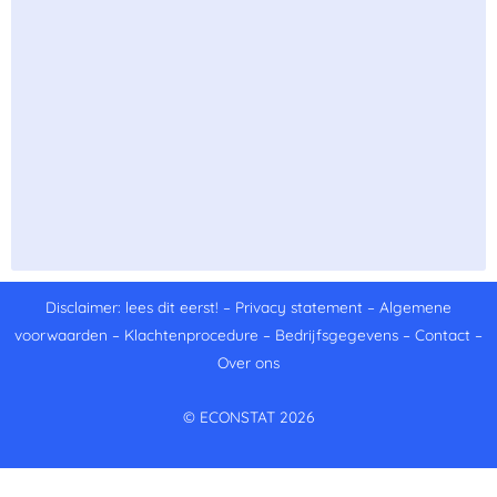
Disclaimer: lees dit eerst!
–
Privacy statement
–
Algemene
voorwaarden
–
Klachtenprocedure
–
Bedrijfsgegevens
–
Contact
–
Over ons
© ECONSTAT 2026