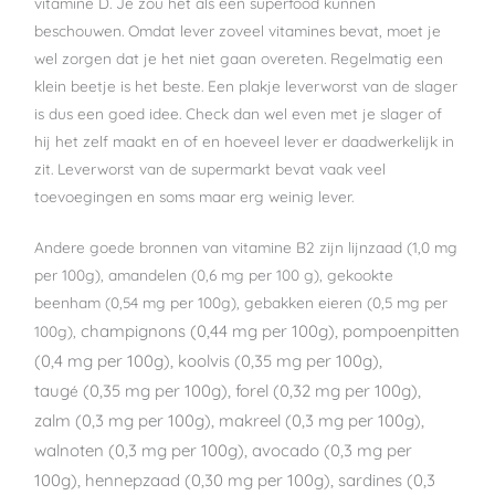
vitamine D. Je zou het als een superfood kunnen
beschouwen. Omdat lever zoveel vitamines bevat, moet je
wel zorgen dat je het niet gaan overeten. Regelmatig een
klein beetje is het beste. Een plakje leverworst van de slager
is dus een goed idee. Check dan wel even met je slager of
hij het zelf maakt en of en hoeveel lever er daadwerkelijk in
zit. Leverworst van de supermarkt bevat vaak veel
toevoegingen en soms maar erg weinig lever.
Andere goede bronnen van vitamine B2 zijn lijnzaad (1,0 mg
per 100g), amandelen (0,6 mg per 100 g), gekookte
beenham (0,54 mg per 100g), gebakken eieren (0,5 mg per
champignons (0,44 mg per 100g), pompoenpitten
100g),
(0,4 mg per 100g),
koolvis (0,35 mg per 100g),
taug
(0,35 mg per 100g), forel (0,32 mg per 100g),
é
zalm (0,3 mg per 100g), makreel (0,3 mg per 100g),
walnoten (0,3 mg per 100g), avocado (0,3 mg per
100g), hennepzaad (0,30 mg per 100g), sardines (0,3