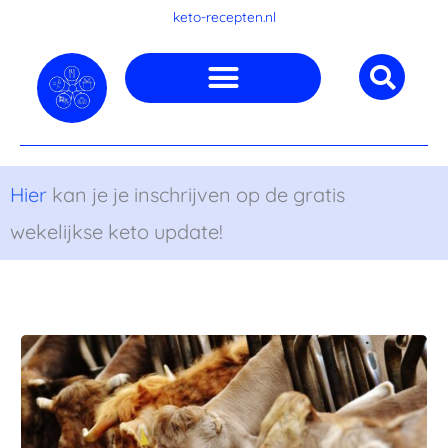
Ga
keto-recepten.nl
naar
de
inhoud
Hier
kan je je inschrijven op de gratis
wekelijkse keto update!