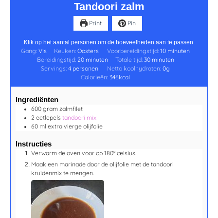
Tandoori zalm
Print
Pin
Klik op het aantal personen om de hoeveelheden aan te passen.
Gang:
Vis
Keuken:
Oosters
Voorbereidingstijd:
10
minuten
Bereidingstijd:
20
minuten
Totale tijd:
30
minuten
Servings:
4
personen
Netto koolhydraten:
0
g
Calorieën:
346
kcal
Ingrediënten
600
gram
zalmfilet
2
eetlepels
tandoori mix
60
ml
extra vierge olijfolie
Instructies
Verwarm de oven voor op 180º celsius.
Maak een marinade door de olijfolie met de tandoori
kruidenmix te mengen.