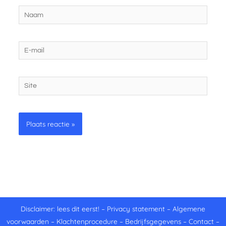
Naam
E-
mail
Site
Disclaimer: lees dit eerst!
–
Privacy statement
–
Algemene
voorwaarden
–
Klachtenprocedure
–
Bedrijfsgegevens
–
Contact
–