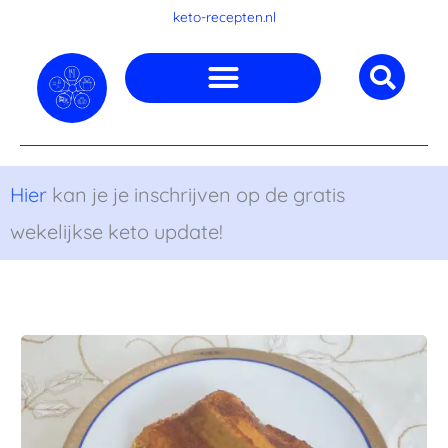
Ga
keto-recepten.nl
naar
de
inhoud
Hier
kan je je inschrijven op de gratis
wekelijkse keto update!