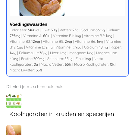
Voedingswaarden
Calorieën:
346
|
Eiwit:
30
|
Vetten:
25
|
Sodium:
66
|
Kalium:
kcal
g
g
mg
735
|
Vitamine A:
60
|
Vitamine B1:
1
|
Vitamine B2:
1
|
mg
IU
mg
mg
Vitamine B3:
12
|
Vitamine B5:
2
|
Vitamine B6:
1
|
Vitamine
mg
mg
mg
B12:
5
|
Vitamine E:
2
|
Vitamine K:
9
|
Calcium:
18
|
Koper:
µg
mg
µg
mg
1
|
Foliumzuur:
38
|
IJzer:
1
|
Mangaan:
1
|
Magnesium:
mg
µg
mg
mg
44
|
Fosfor:
300
|
Selenium:
55
|
Zink:
1
|
Netto
mg
mg
µg
mg
koolhydraten:
0
|
Macro Vetten:
65
|
Macro Koolhydraten:
0
|
g
%
%
Macro Eiwitten:
35
%
Dit vind je misschien ook leuk:
Koolhydraten in kruiden en specerijen