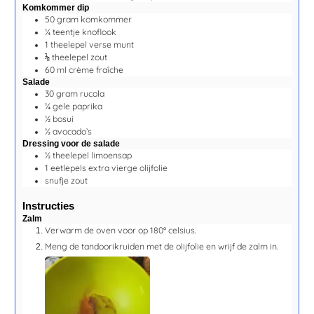
Komkommer dip
50
gram
komkommer
¼
teentje
knoflook
1
theelepel
verse munt
⅛
theelepel
zout
60
ml
crème fraîche
Salade
30
gram
rucola
¼
gele paprika
½
bosui
½
avocado’s
Dressing voor de salade
½
theelepel
limoensap
1
eetlepels
extra vierge olijfolie
snufje
zout
Instructies
Zalm
Verwarm de oven voor op 180º celsius.
Meng de tandoorikruiden met de olijfolie en wrijf de zalm in.