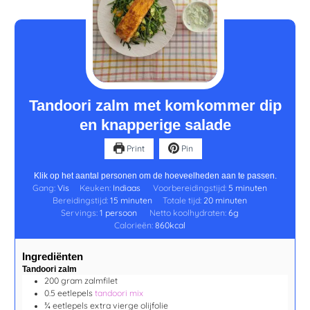
minuten
minuten
minuten
Tandoori zalm met komkommer dip
en knapperige salade
Print
Pin
Klik op het aantal personen om de hoeveelheden aan te passen.
Gang:
Vis
Keuken:
Indiaas
Voorbereidingstijd:
5
minuten
Bereidingstijd:
15
minuten
Totale tijd:
20
minuten
Servings:
1
persoon
Netto koolhydraten:
6
g
Calorieën:
860
kcal
Ingrediënten
Tandoori zalm
200
gram
zalmfilet
0.5
eetlepels
tandoori mix
¾
eetlepels
extra vierge olijfolie