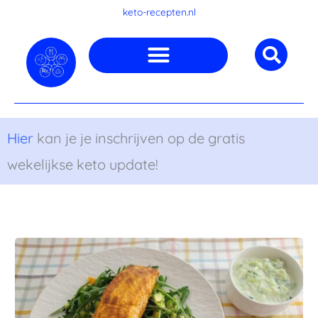
Ga
keto-recepten.nl
naar
de
inhoud
Hier
kan je je inschrijven op de gratis
wekelijkse keto update!