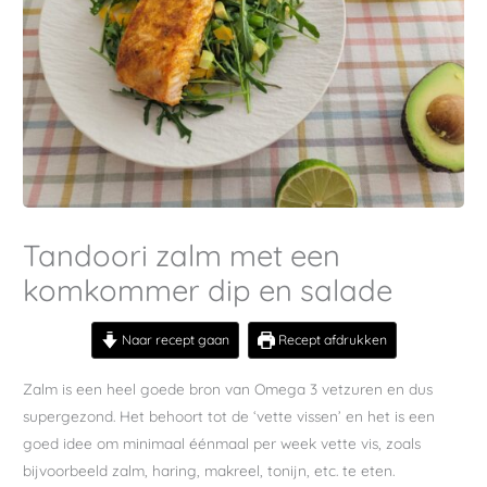
Tandoori zalm met een
komkommer dip en salade
Naar recept gaan
Recept afdrukken
Zalm is een heel goede bron van Omega 3 vetzuren en dus
supergezond. Het behoort tot de ‘vette vissen’ en het is een
goed idee om minimaal éénmaal per week vette vis, zoals
bijvoorbeeld zalm, haring, makreel, tonijn, etc. te eten.