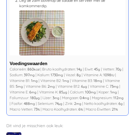
Leg de zalm bovenop de salade en serveer met de
komkommerdip.
Voedingswaarden
Calorieën:
860
|
Bruto koolhydraten:
14
|
Eiwit:
45
|
Vetten:
70
|
kcal
g
g
g
Sodium:
397
|
Kalium:
1730
|
Vezel:
8
|
Vitamine A:
1098
|
mg
mg
g
IU
Vitamine B1:
1
|
Vitamine B2:
1
|
Vitamine B3:
18
|
Vitamine
mg
mg
mg
B5:
5
|
Vitamine B6:
2
|
Vitamine B12:
6
|
Vitamine C:
73
|
mg
mg
µg
mg
Vitamine E:
6
|
Vitamine K:
85
|
Calcium:
100
|
Koper:
1
|
mg
µg
mg
mg
Foliumzuur:
180
|
IJzer:
3
|
Mangaan:
0.4
|
Magnesium:
112
µg
mg
mg
mg
|
Fosfor:
488
|
Selenium:
74
|
Zink:
2
|
Netto koolhydraten:
6
|
mg
µg
mg
g
Macro Vetten:
73
|
Macro Koolhydraten:
6
|
Macro Eiwitten:
21
%
%
%
Dit vind je misschien ook leuk: