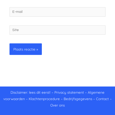
E-
mail
Site
Disclaimer: lees dit eerst!
–
Privacy statement
–
Algemene
voorwaarden
–
Klachtenprocedure
–
Bedrijfsgegevens
–
Contact
–
Over ons