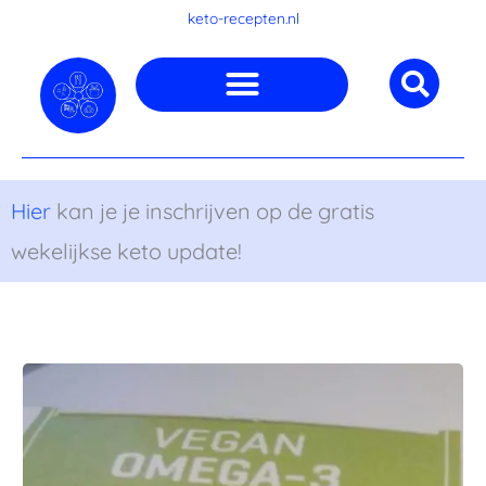
Ga
keto-recepten.nl
naar
de
inhoud
Hier
kan je je inschrijven op de gratis
wekelijkse keto update!