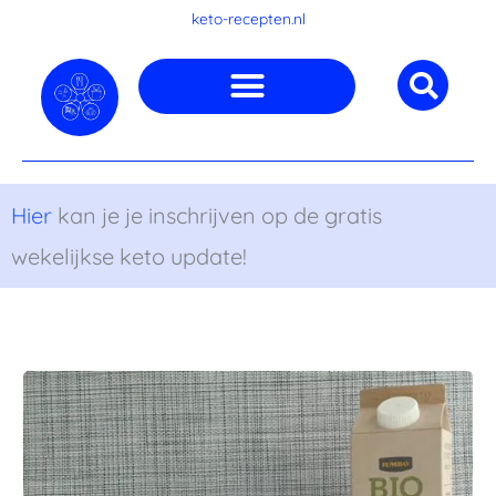
Ga
keto-recepten.nl
naar
de
inhoud
Hier
kan je je inschrijven op de gratis
wekelijkse keto update!