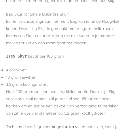
bacterie-culturen Arla gebruikt in de productie van hun Skyr.
Isey Skyr (originele IJslandse Skyr)
Echte IJslandse Skyr van het merk Isey kan je bij de Hoogvliet
kopen. Deze Isey Skyr is gemaakt met magere melk, room,
lactase en Skyr culturen. Vraag me niet waarom je magere
melk gebruikt en dan room gaat toevoegen.
bevat per 100 gram:
Isey Skyr
4 gram vet
10 gram eiwitten
3,5 gram koolhydraten.
Nu is 100 gram wel een heel erg kleine portie. Dus als je Skyr
voor ontbijt wil nemen, zal je toch al snel 150 gram nodig
hebben om enigszins een gevoel van verzadiging te bereiken,
dan zit je dus wel al meteen op 5,2 gram koolhydraten!
Toch kan deze Skyr voor
een optie zijn, want je
vegetariërs