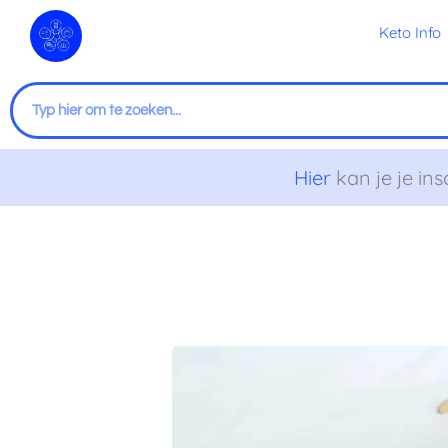
Ga
Keto Info
naar
de
inhoud
Zoeken
Hier
kan je je ins