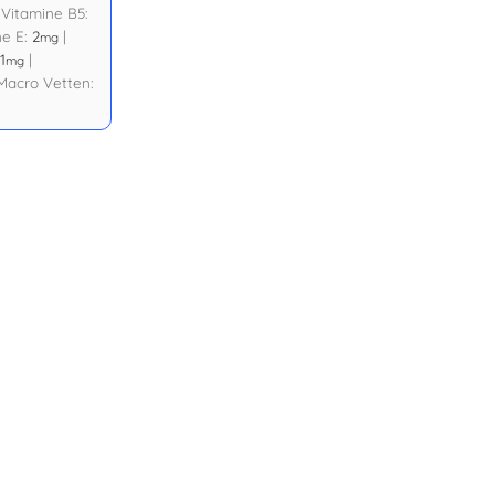
|
Vitamine B5:
ne E:
2
|
mg
1
|
mg
Macro Vetten: