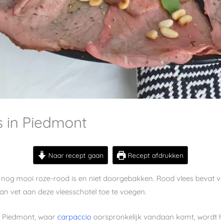
s in Piedmont
Naar recept gaan
Recept afdrukken
 nog mooi roze-rood is en niet doorgebakken. Rood vlees bevat vee
n vet aan deze vleesschotel toe te voegen.
In Piedmont, waar
carpaccio
oorspronkelijk vandaan komt, wordt h