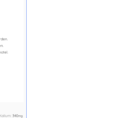
rden.
en.
otel.
Kalium:
340
mg