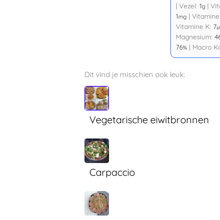
|
Vezel:
1
|
Vi
g
1
|
Vitamine
mg
Vitamine K:
7
µ
Magnesium:
4
76
|
Macro K
%
Dit vind je misschien ook leuk:
Vegetarische eiwitbronnen
Carpaccio