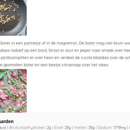
 boter in een pannetje of in de magnetron. De boter mag niet bruin wo
akjes rosbief op een bord. Strooi er zout en peper naar smaak over he
 pijnboompitten er over heen en verdeel de rucola blaadjes over de sch
e gesmolten boter en een beetje citroensap over het vlees.
aarden
|
Bruto koolhydraten:
2
|
Eiwit:
23
|
Vetten:
35
|
Sodium:
1719
|
kcal
g
g
g
mg