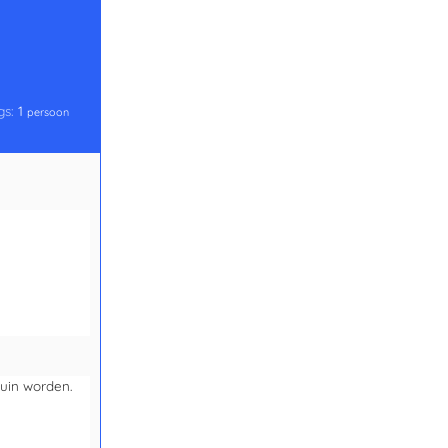
gs:
1
persoon
uin worden.