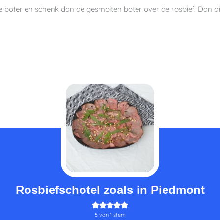
k de boter en schenk dan de gesmolten boter over de rosbief. Dan 
minuten
minuten
minuten
Rosbiefschotel zoals in Piedmont
5
van 1 stem