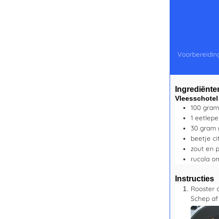
Voorbereiding
Ingrediënte
Vleesschotel
100
gram
1
eetlepe
30
gram
beetje
c
zout en 
rucola
om
Instructies
Rooster 
Schep af