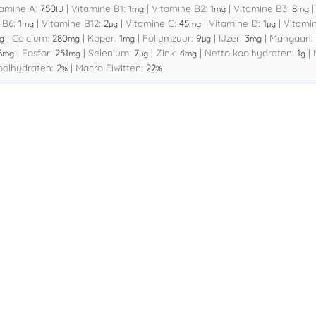
tamine A:
750
|
Vitamine B1:
1
|
Vitamine B2:
1
|
Vitamine B3:
8
IU
mg
mg
mg
 B6:
1
|
Vitamine B12:
2
|
Vitamine C:
45
|
Vitamine D:
1
|
Vitami
mg
µg
mg
µg
|
Calcium:
280
|
Koper:
1
|
Foliumzuur:
9
|
IJzer:
3
|
Mangaan:
g
mg
mg
µg
mg
6
|
Fosfor:
251
|
Selenium:
7
|
Zink:
4
|
Netto koolhydraten:
1
|
mg
mg
µg
mg
g
oolhydraten:
2
|
Macro Eiwitten:
22
%
%