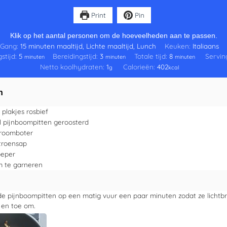
Print
Pin
Klik op het aantal personen om de hoeveelheden aan te passen.
Gang:
15 minuten maaltijd, Lichte maaltijd, Lunch
Keuken:
Italiaans
stijd:
5
Bereidingstijd:
3
Totale tijd:
8
Servin
minuten
minuten
minuten
Netto koolhydraten:
1
Calorieën:
402
g
kcal
n
plakjes rosbief
l
pijnboompitten
geroosterd
roomboter
itroensap
peper
 te garneren
de pijnboompitten op een matig vuur een paar minuten zodat ze lichtbr
 en toe om.