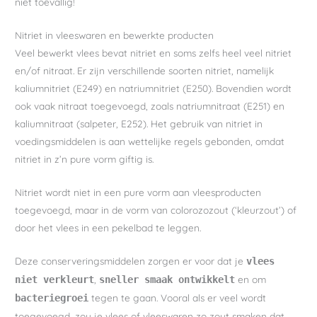
niet toevallig!
Nitriet in vleeswaren en bewerkte producten
Veel bewerkt vlees bevat nitriet en soms zelfs heel veel nitriet
en/of nitraat. Er zijn verschillende soorten nitriet, namelijk
kaliumnitriet (E249) en natriumnitriet (E250). Bovendien wordt
ook vaak nitraat toegevoegd, zoals natriumnitraat (E251) en
kaliumnitraat (salpeter, E252). Het gebruik van nitriet in
voedingsmiddelen is aan wettelijke regels gebonden, omdat
nitriet in z’n pure vorm giftig is.
Nitriet wordt niet in een pure vorm aan vleesproducten
toegevoegd, maar in de vorm van colorozozout (‘kleurzout’) of
door het vlees in een pekelbad te leggen.
Deze conserveringsmiddelen zorgen er voor dat je
vlees
,
en om
niet verkleurt
sneller smaak ontwikkelt
tegen te gaan. Vooral als er veel wordt
bacteriegroei
toegevoegd, zou je vlees of vleeswaren zo zout smaken dat