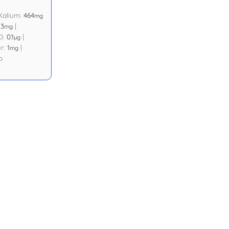
Kalium:
464
mg
13
|
mg
D:
0.1
|
µg
er:
1
|
mg
o