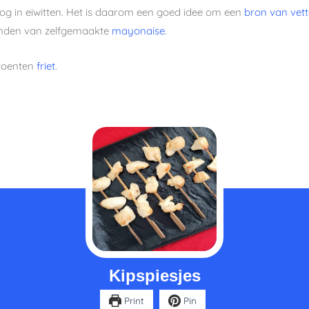
 hoog in eiwitten. Het is daarom een goed idee om een
bron van vet
vinden van zelfgemaakte
mayonaise
.
groenten
friet
.
minuten
Kipspiesjes
Print
Pin