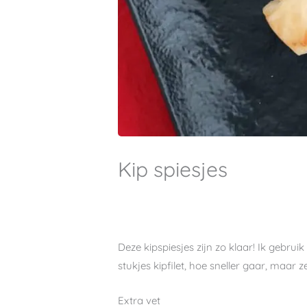
Kip spiesjes
Deze kipspiesjes zijn zo klaar! Ik gebrui
stukjes kipfilet, hoe sneller gaar, maar 
Extra vet