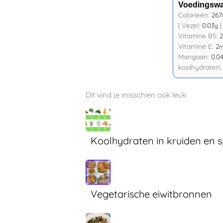
Voedingsw
Calorieën:
267
|
Vezel:
0.03
g
Vitamine B5:
2
Vitamine E:
2
Mangaan:
0.0
koolhydraten
Dit vind je misschien ook leuk:
Koolhydraten in kruiden en s
Vegetarische eiwitbronnen