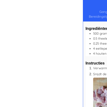
Gang
Bereidingsti
Ingrediënte
500
gra
0.5
theel
0.25
thee
4
eetlepe
4
houten 
Instructies
Verwarm 
Snijdt de