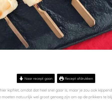
Naar recept gaan
Recept afdrukken
k hier kipfilet, omdat dat heel snel gaar is, maar je zou ook kippen
ze moeten natuurlijk wel groot genoeg zijn om op de prikkers te blij