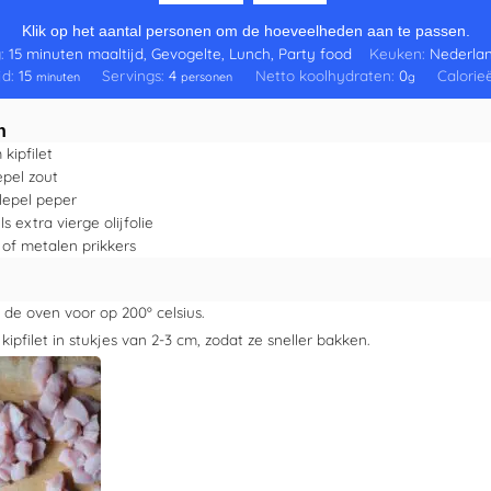
Klik op het aantal personen om de hoeveelheden aan te passen.
:
15 minuten maaltijd, Gevogelte, Lunch, Party food
Keuken:
Nederla
jd:
15
Servings:
4
Netto koolhydraten:
0
Calorie
minuten
personen
g
n
m
kipfilet
epel
zout
lepel
peper
ls
extra vierge olijfolie
of metalen prikkers
de oven voor op 200º celsius.
 kipfilet in stukjes van 2-3 cm, zodat ze sneller bakken.