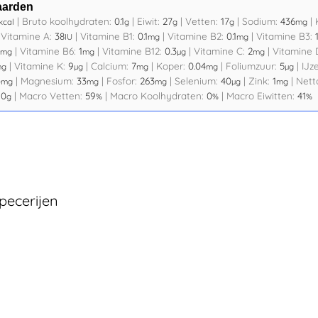
aarden
|
Bruto koolhydraten:
0.1
|
Eiwit:
27
|
Vetten:
17
|
Sodium:
436
|
kcal
g
g
g
mg
|
Vitamine A:
38
|
Vitamine B1:
0.1
|
Vitamine B2:
0.1
|
Vitamine B3:
IU
mg
mg
|
Vitamine B6:
1
|
Vitamine B12:
0.3
|
Vitamine C:
2
|
Vitamine 
mg
mg
µg
mg
|
Vitamine K:
9
|
Calcium:
7
|
Koper:
0.04
|
Foliumzuur:
5
|
IJz
mg
µg
mg
mg
µg
4
|
Magnesium:
33
|
Fosfor:
263
|
Selenium:
40
|
Zink:
1
|
Nett
mg
mg
mg
µg
mg
:
0
|
Macro Vetten:
59
|
Macro Koolhydraten:
0
|
Macro Eiwitten:
41
g
%
%
%
pecerijen