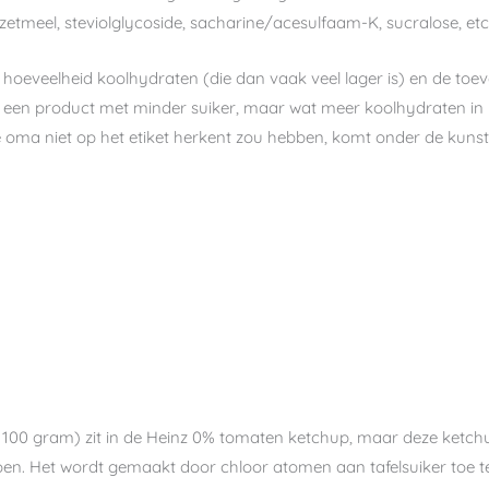
zetmeel, steviolglycoside, sacharine/acesulfaam-K, sucralose, et
oeveelheid koolhydraten (die dan vaak veel lager is) en de toevoe
aan een product met minder suiker, maar wat meer koolhydraten i
e oma niet op het etiket herkent zou hebben, komt onder de kun
100 gram) zit in de Heinz 0% tomaten ketchup, maar deze ketchu
open. Het wordt gemaakt door chloor atomen aan tafelsuiker toe t