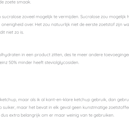
l de zoete smaak.
 sucralose zoveel mogelijk te vermijden. Sucralose zou mogelijk 
n onenigheid over. Het zou natuurlijk niet de eerste zoetstof zij
it niet zo is.
oolhydraten in een product zitten, des te meer andere toevoeginge
inz 50% minder heeft steviolglycosiden.
 ketchup, maar als ik al kant-en-klare ketchup gebruik, dan gebru
suiker, maar het bevat in elk geval geen kunstmatige zoetstoffen
s dus extra belangrijk om er maar weinig van te gebruiken.