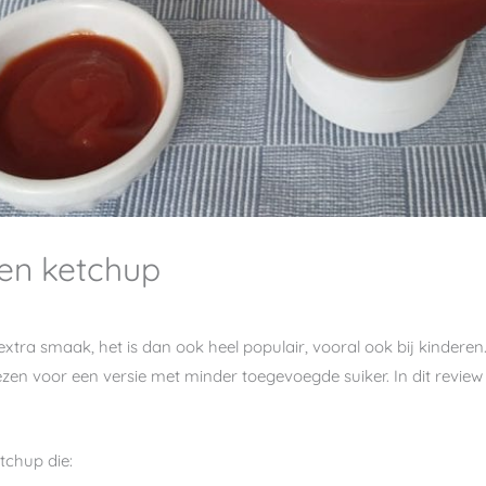
en ketchup
extra smaak, het is dan ook heel populair, vooral ook bij kinder
zen voor een versie met minder toegevoegde suiker. In dit review 
tchup die: