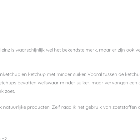
einz is waarschijnlijk wel het bekendste merk, maar er zijn ook v
nketchup en ketchup met minder suiker. Vooral tussen de ketchup
etchups bevatten weliswaar minder suiker, maar vervangen een de
nk zoet.
jk natuurlijke producten. Zelf raad ik het gebruik van zoetstoffen 
up?