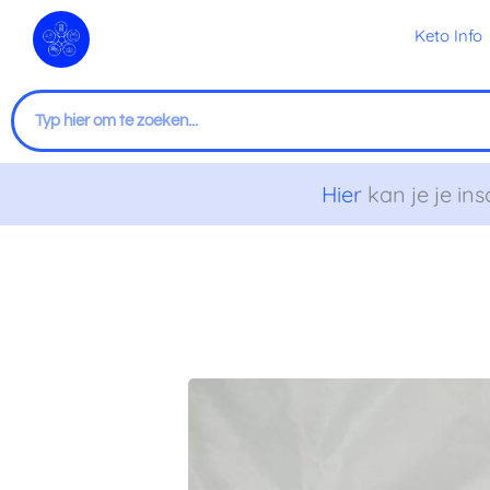
Ga
Keto Info
naar
de
inhoud
Zoeken
Hier
kan je je ins