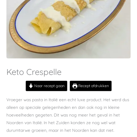
Keto Crespelle
Naar recept gaan
Recept afdrukken
Vroeger was pasta in Italië een echt luxe product. Het werd dus
alleen op speciale gelegenheden en dan ook nog in kleine
hoeveelheden gegeten. Dit was nog meer het geval in het
Noorden van Italië. In het Zuiden konden ze nog wel wat
durumtarwe groeien, maar in het Noorden kan dat niet.