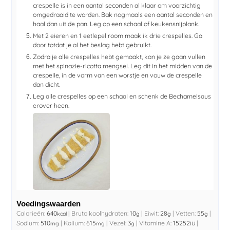
crespelle is in een aantal seconden al klaar om voorzichtig
omgedraaid te worden. Bak nogmaals een aantal seconden en
haal dan uit de pan. Leg op een schaal of keukensnijplank.
Met 2 eieren en 1 eetlepel room maak ik drie crespelles. Ga
door totdat je al het beslag hebt gebruikt.
Zodra je alle crespelles hebt gemaakt, kan je ze gaan vullen
met het spinazie-ricotta mengsel. Leg dit in het midden van de
crespelle, in de vorm van een worstje en vouw de crespelle
dan dicht.
Leg alle crespelles op een schaal en schenk de Bechamelsaus
erover heen.
Voedingswaarden
Calorieën:
640
|
Bruto koolhydraten:
10
|
Eiwit:
28
|
Vetten:
55
|
kcal
g
g
g
Sodium:
510
|
Kalium:
615
|
Vezel:
3
|
Vitamine A:
15252
|
mg
mg
g
IU