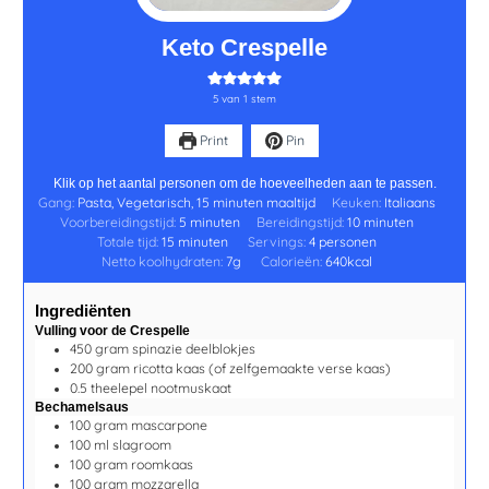
Keto Crespelle
5
van 1 stem
Print
Pin
Klik op het aantal personen om de hoeveelheden aan te passen.
Gang:
Pasta, Vegetarisch, 15 minuten maaltijd
Keuken:
Italiaans
Voorbereidingstijd:
5
minuten
Bereidingstijd:
10
minuten
Totale tijd:
15
minuten
Servings:
4
personen
Netto koolhydraten:
7
g
Calorieën:
640
kcal
Ingrediënten
Vulling voor de Crespelle
450
gram
spinazie deelblokjes
200
gram
ricotta kaas
(of zelfgemaakte verse kaas)
0.5
theelepel
nootmuskaat
Bechamelsaus
100
gram
mascarpone
100
ml
slagroom
100
gram
roomkaas
100
gram
mozzarella