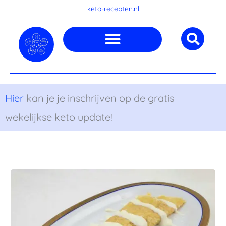
Ga
keto-recepten.nl
naar
de
inhoud
Hier
kan je je inschrijven op de gratis
wekelijkse keto update!