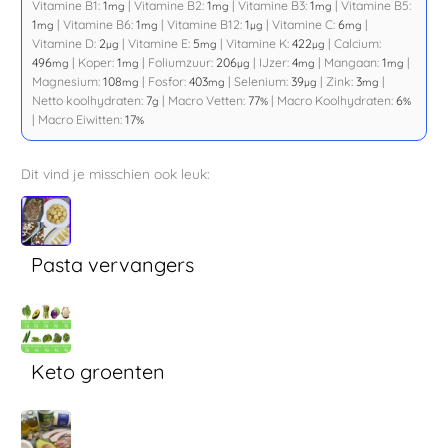
Vitamine B1:
1
|
Vitamine B2:
1
|
Vitamine B3:
1
|
Vitamine B5:
mg
mg
mg
1
|
Vitamine B6:
1
|
Vitamine B12:
1
|
Vitamine C:
6
|
mg
mg
µg
mg
Vitamine D:
2
|
Vitamine E:
5
|
Vitamine K:
422
|
Calcium:
µg
mg
µg
496
|
Koper:
1
|
Foliumzuur:
206
|
IJzer:
4
|
Mangaan:
1
|
mg
mg
µg
mg
mg
Magnesium:
108
|
Fosfor:
403
|
Selenium:
39
|
Zink:
3
|
mg
mg
µg
mg
Netto koolhydraten:
7
|
Macro Vetten:
77
|
Macro Koolhydraten:
6
g
%
%
|
Macro Eiwitten:
17
%
Dit vind je misschien ook leuk:
Pasta vervangers
Keto groenten