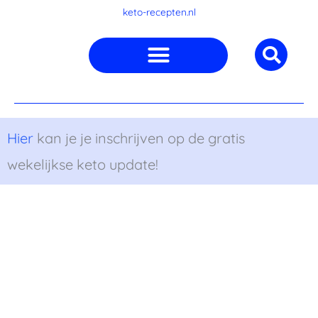
Ga
keto-recepten.nl
naar
de
inhoud
Hier
kan je je inschrijven op de gratis
wekelijkse keto update!