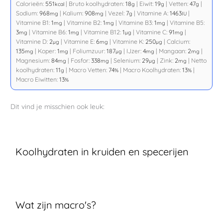
Calorieën:
551
|
Bruto koolhydraten:
18
|
Eiwit:
19
|
Vetten:
47
|
kcal
g
g
g
Sodium:
968
|
Kalium:
908
|
Vezel:
7
|
Vitamine A:
1463
|
mg
mg
g
IU
Vitamine B1:
1
|
Vitamine B2:
1
|
Vitamine B3:
1
|
Vitamine B5:
mg
mg
mg
3
|
Vitamine B6:
1
|
Vitamine B12:
1
|
Vitamine C:
91
|
mg
mg
µg
mg
Vitamine D:
2
|
Vitamine E:
6
|
Vitamine K:
250
|
Calcium:
µg
mg
µg
135
|
Koper:
1
|
Foliumzuur:
187
|
IJzer:
4
|
Mangaan:
2
|
mg
mg
µg
mg
mg
Magnesium:
84
|
Fosfor:
338
|
Selenium:
29
|
Zink:
2
|
Netto
mg
mg
µg
mg
koolhydraten:
11
|
Macro Vetten:
74
|
Macro Koolhydraten:
13
|
g
%
%
Macro Eiwitten:
13
%
Dit vind je misschien ook leuk:
Koolhydraten in kruiden en specerijen
Wat zijn macro's?