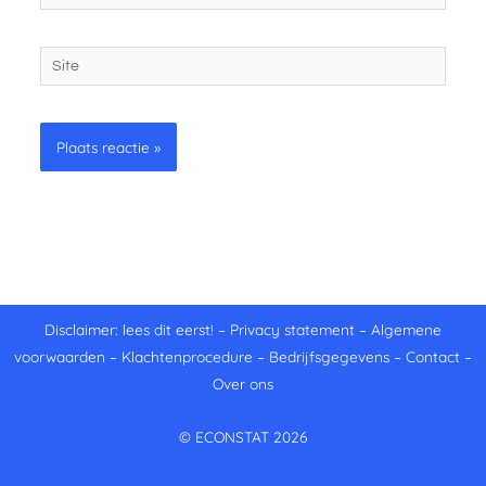
mail
Site
Disclaimer: lees dit eerst!
–
Privacy statement
–
Algemene
voorwaarden
–
Klachtenprocedure
–
Bedrijfsgegevens
–
Contact
–
Over ons
© ECONSTAT 2026