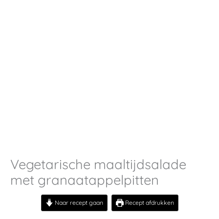
Vegetarische maaltijdsalade
met granaatappelpitten
Naar recept gaan
Recept afdrukken