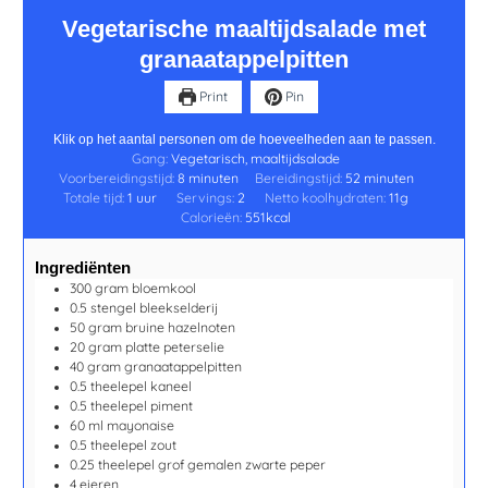
Vegetarische maaltijdsalade met
granaatappelpitten
Print
Pin
Klik op het aantal personen om de hoeveelheden aan te passen.
Gang:
Vegetarisch, maaltijdsalade
Voorbereidingstijd:
8
minuten
Bereidingstijd:
52
minuten
Totale tijd:
1
uur
Servings:
2
Netto koolhydraten:
11
g
Calorieën:
551
kcal
Ingrediënten
300
gram
bloemkool
0.5
stengel
bleekselderij
50
gram
bruine hazelnoten
20
gram
platte peterselie
40
gram
granaatappelpitten
0.5
theelepel
kaneel
0.5
theelepel
piment
60
ml
mayonaise
0.5
theelepel
zout
0.25
theelepel
grof gemalen zwarte peper
4
eieren