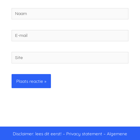
Naam
E-
mail
Site
Disclaimer: lees dit eerst!
–
Privacy statement
–
Algemene