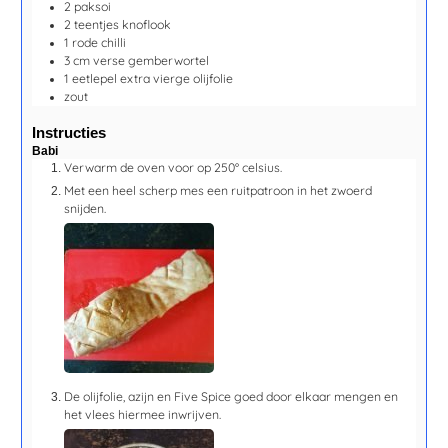
2
paksoi
2
teentjes
knoflook
1
rode chilli
3
cm
verse gemberwortel
1
eetlepel
extra vierge olijfolie
zout
Instructies
Babi
Verwarm de oven voor op 250° celsius.
Met een heel scherp mes een ruitpatroon in het zwoerd
snijden.
De olijfolie, azijn en Five Spice goed door elkaar mengen en
het vlees hiermee inwrijven.