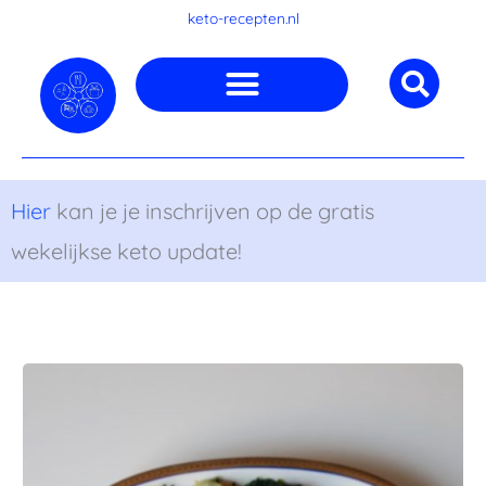
Ga
keto-recepten.nl
naar
de
inhoud
Hier
kan je je inschrijven op de gratis
wekelijkse keto update!