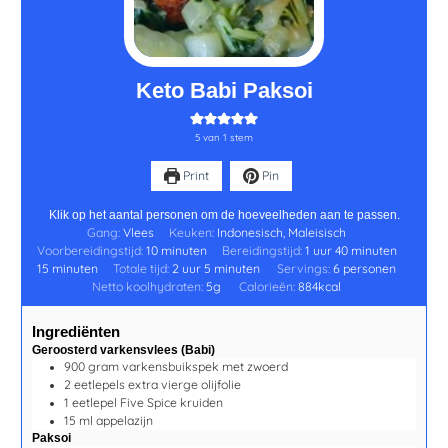
Keto Babi Paksoi
5
van 1 stem
Print
Pin
Klik op het aantal personen om de hoeveelheden aan te passen.
Gang:
Vlees
Keuken:
Indonesisch, Maleisisch
Voorbereidingstijd:
10
minuten
Bereidingstijd:
1
uur
40
minuten
15
minuten
Totale tijd:
2
uur
5
minuten
Servings:
6
personen
Netto koolhydraten:
5
g
Calorieën:
884
kcal
Ingrediënten
Geroosterd varkensvlees (Babi)
900
gram
varkensbuikspek met zwoerd
2
eetlepels
extra vierge olijfolie
1
eetlepel
Five Spice kruiden
15
ml
appelazijn
Paksoi