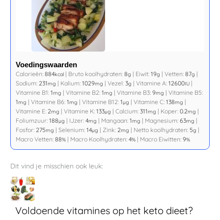
Voedingswaarden
Calorieën:
884
|
Bruto koolhydraten:
8
|
Eiwit:
19
|
Vetten:
87
|
kcal
g
g
g
Sodium:
231
|
Kalium:
1029
|
Vezel:
3
|
Vitamine A:
12600
|
mg
mg
g
IU
Vitamine B1:
1
|
Vitamine B2:
1
|
Vitamine B3:
9
|
Vitamine B5:
mg
mg
mg
1
|
Vitamine B6:
1
|
Vitamine B12:
1
|
Vitamine C:
138
|
mg
mg
µg
mg
Vitamine E:
2
|
Vitamine K:
133
|
Calcium:
311
|
Koper:
0.2
|
mg
µg
mg
mg
Foliumzuur:
188
|
IJzer:
4
|
Mangaan:
1
|
Magnesium:
63
|
µg
mg
mg
mg
Fosfor:
275
|
Selenium:
14
|
Zink:
2
|
Netto koolhydraten:
5
|
mg
µg
mg
g
Macro Vetten:
88
|
Macro Koolhydraten:
4
|
Macro Eiwitten:
9
%
%
%
Dit vind je misschien ook leuk:
Voldoende vitamines op het keto dieet?