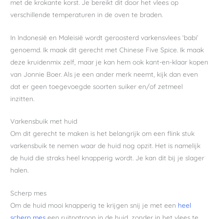
met de krokante korst. Je bereikt dit door het vlees op
verschillende temperaturen in de oven te braden.
In Indonesië en Maleisië wordt geroosterd varkensvlees ‘babi’
genoemd. Ik maak dit gerecht met Chinese Five Spice. Ik maak
deze kruidenmix zelf, maar je kan hem ook kant-en-klaar kopen
van Jonnie Boer. Als je een ander merk neemt, kijk dan even
dat er geen toegevoegde soorten suiker en/of zetmeel
inzitten.
Varkensbuik met huid
Om dit gerecht te maken is het belangrijk om een flink stuk
varkensbuik te nemen waar de huid nog opzit. Het is namelijk
de huid die straks heel knapperig wordt. Je kan dit bij je slager
halen.
Scherp mes
Om de huid mooi knapperig te krijgen snij je met een
heel
scherp mes
een ruitpatroon in de huid, zonder in het vlees te